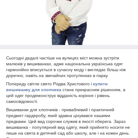
Сьогодні дедалі частіше на вулицях міст можна зустріти
малюків у вишиванках, адже національна українська одяг
гармонійно вписується в сучасну моду і виглядає більш ніж
доречно, навіть на звичайних прогулянках в парку.
Попереду світле свято Різдва Христового і
купити
вишиванку для хлопчика
стане прекрасним рішенням, а
цей одяг продемонструє відданість коріння і рівень
самосвідомості.
Вишиванки для хлопчиків - привабливий і практичний
предмет гардеробу, який здавна цінувався нашими
предками. Цей вид сорочки служив в якості оберега. Зараз
вишиванка - популярний вид одягу, який прийнято носити не
лише на свята в дитячий сад або школу, але і на кожен день.