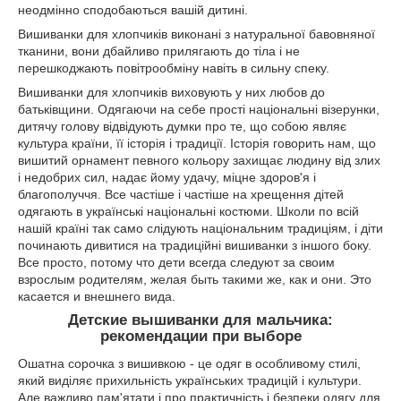
неодмінно сподобаються вашій дитині.
Вишиванки для хлопчиків виконані з натуральної бавовняної
тканини, вони дбайливо прилягають до тіла і не
перешкоджають повітрообміну навіть в сильну спеку.
Вишиванки для хлопчиків виховують у них любов до
батьківщини. Одягаючи на себе прості національні візерунки,
дитячу голову відвідують думки про те, що собою являє
культура країни, її історія і традиції. Історія говорить нам, що
вишитий орнамент певного кольору захищає людину від злих
і недобрих сил, надає йому удачу, міцне здоров'я і
благополуччя. Все частіше і частіше на хрещення дітей
одягають в українські національні костюми. Школи по всій
нашій країні так само слідують національним традиціям, і діти
починають дивитися на традиційні вишиванки з іншого боку.
Все просто, потому что дети всегда следуют за своим
взрослым родителям, желая быть такими же, как и они. Это
касается и внешнего вида.
Детские вышиванки для мальчика:
рекомендации при выборе
Ошатна сорочка з вишивкою - це одяг в особливому стилі,
який виділяє прихильність українських традицій і культури.
Але важливо пам'ятати і про практичність і безпеки одягу для