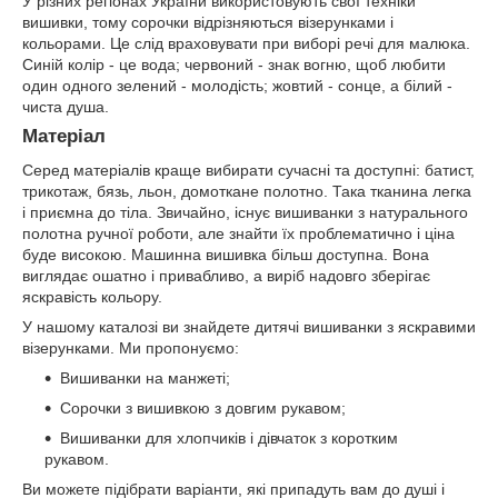
У різних регіонах України використовують свої техніки
вишивки, тому сорочки відрізняються візерунками і
кольорами. Це слід враховувати при виборі речі для малюка.
Синій колір - це вода; червоний - знак вогню, щоб любити
один одного зелений - молодість; жовтий - сонце, а білий -
чиста душа.
Матеріал
Серед матеріалів краще вибирати сучасні та доступні: батист,
трикотаж, бязь, льон, домоткане полотно. Така тканина легка
і приємна до тіла. Звичайно, існує вишиванки з натурального
полотна ручної роботи, але знайти їх проблематично і ціна
буде високою. Машинна вишивка більш доступна. Вона
виглядає ошатно і привабливо, а виріб надовго зберігає
яскравість кольору.
У нашому каталозі ви знайдете дитячі вишиванки з яскравими
візерунками. Ми пропонуємо:
Вишиванки на манжеті;
Сорочки з вишивкою з довгим рукавом;
Вишиванки для хлопчиків і дівчаток з коротким
рукавом.
Ви можете підібрати варіанти, які припадуть вам до душі і