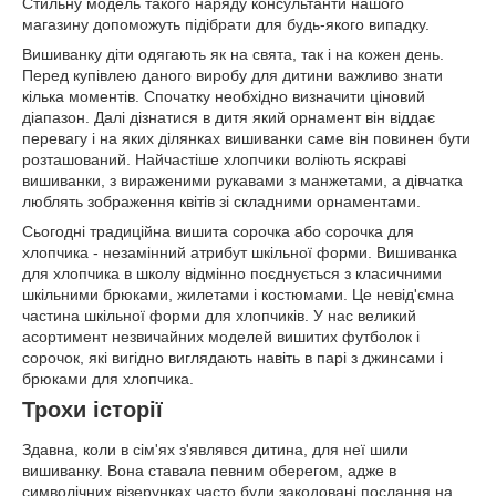
Стильну модель такого наряду консультанти нашого
магазину допоможуть підібрати для будь-якого випадку.
Вишиванку діти одягають як на свята, так і на кожен день.
Перед купівлею даного виробу для дитини важливо знати
кілька моментів. Спочатку необхідно визначити ціновий
діапазон. Далі дізнатися в дитя який орнамент він віддає
перевагу і на яких ділянках вишиванки саме він повинен бути
розташований. Найчастіше хлопчики воліють яскраві
вишиванки, з вираженими рукавами з манжетами, а дівчатка
люблять зображення квітів зі складними орнаментами.
Сьогодні традиційна вишита сорочка або сорочка для
хлопчика - незамінний атрибут шкільної форми. Вишиванка
для хлопчика в школу відмінно поєднується з класичними
шкільними брюками, жилетами і костюмами. Це невід'ємна
частина шкільної форми для хлопчиків. У нас великий
асортимент незвичайних моделей вишитих футболок і
сорочок, які вигідно виглядають навіть в парі з джинсами і
брюками для хлопчика.
Трохи історії
Здавна, коли в сім'ях з'являвся дитина, для неї шили
вишиванку. Вона ставала певним оберегом, адже в
символічних візерунках часто були закодовані послання на