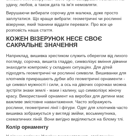
удачу, любов, а також дата та ім'я немовляти.
Вирушаючи вибирати сорочку для малюка, дуже просто
заплутатися. Що краще вибрати: геометричні чи рослинні
візерунки, який тканини віддати переваги. Про все це
розповість наша стаття.
КОЖЕН ВІЗЕРУНОК НЕСЕ СВОЄ
САКРАЛЬНЕ ЗНАЧЕННЯ
Наприклад, вишивка хрестиком служить оберегом від лихого
погляду, сорочка, вишита гладдю, символізує вміння дівчини
знаходити компроміс у складних ситуаціях. Для дітей
підходять геометричні чи рослинні символи. Вишиванки для
хлопчиків прикрашають дубки або геометричні орнаменти -
це символ мужності і сили, а ось на дівочих сорочках можна
зустріти знаки землі - маки і калину, що символізує жіночу
красу. Використаний орнамент на виробах для дитини має
важливе змістовне навантаження. Часто зображують
рослини, геометричні лінії і фігури. Одяг для хлопчиків часто
вишивка зображується у вигляді змійки, восьмикутника,
схематичних ліній. Вони вигідно виділяються на білому тлі.
Колір орнаменту