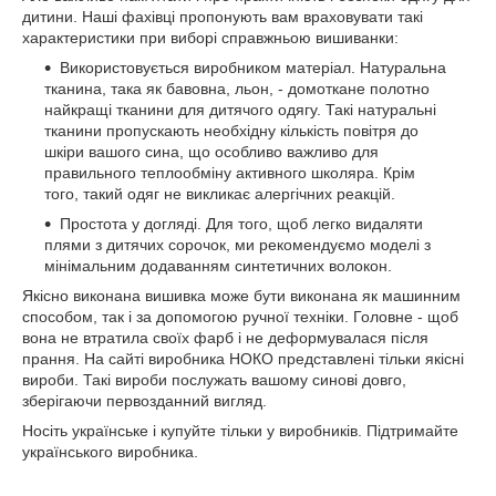
дитини. Наші фахівці пропонують вам враховувати такі
характеристики при виборі справжньою вишиванки:
Використовується виробником матеріал. Натуральна
тканина, така як бавовна, льон, - домоткане полотно
найкращі тканини для дитячого одягу. Такі натуральні
тканини пропускають необхідну кількість повітря до
шкіри вашого сина, що особливо важливо для
правильного теплообміну активного школяра. Крім
того, такий одяг не викликає алергічних реакцій.
Простота у догляді. Для того, щоб легко видаляти
плями з дитячих сорочок, ми рекомендуємо моделі з
мінімальним додаванням синтетичних волокон.
Якісно виконана вишивка може бути виконана як машинним
способом, так і за допомогою ручної техніки. Головне - щоб
вона не втратила своїх фарб і не деформувалася після
прання. На сайті виробника НОКО представлені тільки якісні
вироби. Такі вироби послужать вашому синові довго,
зберігаючи первозданний вигляд.
Носіть українське і купуйте тільки у виробників. Підтримайте
українського виробника.