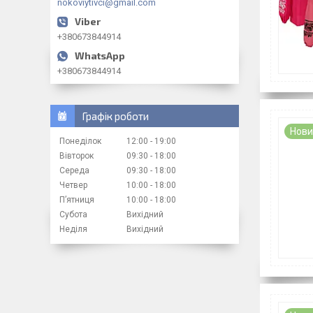
nokoviytivci@gmail.com
+380673844914
+380673844914
Графік роботи
Нови
Понеділок
12:00
19:00
Вівторок
09:30
18:00
Середа
09:30
18:00
Четвер
10:00
18:00
Пʼятниця
10:00
18:00
Субота
Вихідний
Неділя
Вихідний