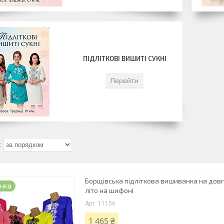
ПІДЛІТКОВІ ВИШИТІ СУКНІ
Перейти
Борщівська підліткова вишиванка на довг
нка
літо на шифоні
11156
1 465 ₴