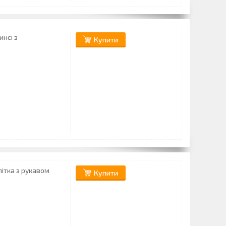
инсі з
Купити
ітка з рукавом
Купити