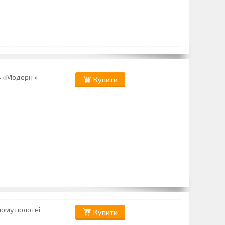
4 «Модерн »
Купити
ному полотні
Купити