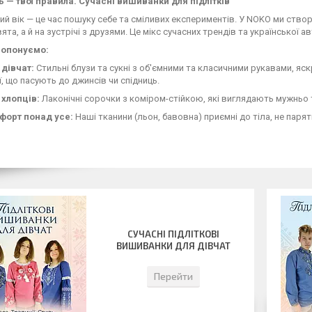
ь — твої правила. Сучасні вишиванки для підлітків
ий вік — це час пошуку себе та сміливих експериментів. У NOKO ми ство
ята, а й на зустрічі з друзями. Це мікс сучасних трендів та української а
ропонуємо:
 дівчат:
Стильні блузи та сукні з об'ємними та класичними рукавами, яск
ї, що пасують до джинсів чи спідниць.
 хлопців:
Лаконічні сорочки з коміром-стійкою, які виглядають мужньо
форт понад усе:
Наші тканини (льон, бавовна) приємні до тіла, не паря
СУЧАСНІ ПІДЛІТКОВІ
ВИШИВАНКИ ДЛЯ ДІВЧАТ
Перейти