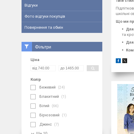
Твій стил
Відгуки
Підлітков
шкільні св
Фото відгуки покупців
Що ми п
Повернення та обмін
Для
та кро
Для
Фільтри
Ком
Ціна
Колір
Бежевий
24
Блакитний
1
Білий
66
Бірюзовий
1
Джинс
7
Ще 10