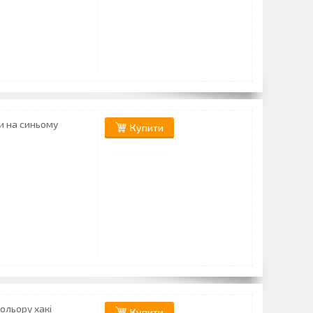
и на синьому
Купити
ольору хакі
Купити