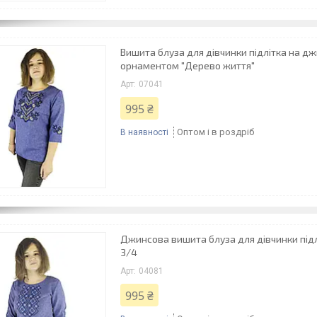
Вишита блуза для дівчинки підлітка на дж
орнаментом "Дерево життя"
07041
995 ₴
Оптом і в роздріб
В наявності
Джинсова вишита блуза для дівчинки підл
3/4
04081
995 ₴