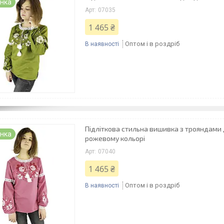
нка
07035
1 465 ₴
Оптом і в роздріб
В наявності
Підліткова стильна вишивка з трояндами 
нка
рожевому кольорі
07040
1 465 ₴
Оптом і в роздріб
В наявності