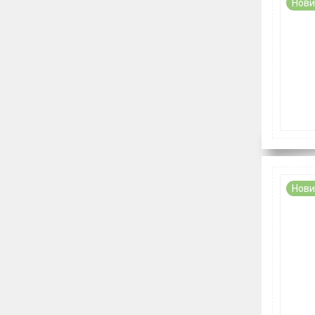
Нови
Нови