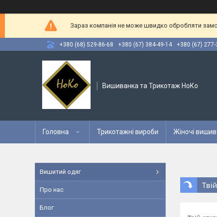
Зараз компанія не може швидко обробляти замов
+380 (68) 529-86-68
+380 (67) 384-49-14
+380 (67) 277-
Вишиванка та Трикотаж НоКо
Головна
Трикотажні вироби
Жіночі вишив
Вишитий одяг
Тві
Про нас
Блог