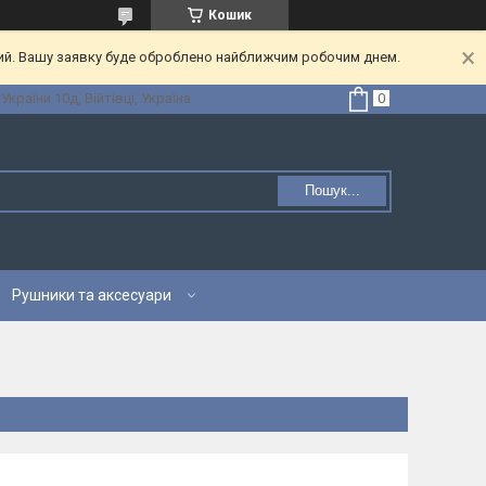
Кошик
ний. Вашу заявку буде оброблено найближчим робочим днем.
 України 10д, Війтівці, Україна
Пошук...
Рушники та аксесуари