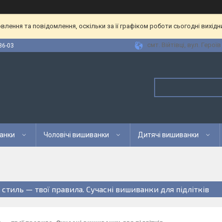
лення та повідомлення, оскільки за її графіком роботи сьогодні вихід
смт. Війтівці, вул. Героїв
36-03
анки
Чоловічі вишиванки
Дитячі вишиванки
й стиль — твої правила. Сучасні вишиванки для підлітків