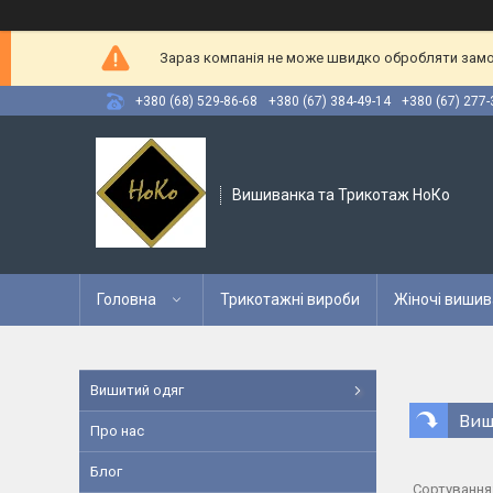
Зараз компанія не може швидко обробляти замов
+380 (68) 529-86-68
+380 (67) 384-49-14
+380 (67) 277-
Вишиванка та Трикотаж НоКо
Головна
Трикотажні вироби
Жіночі вишив
Вишитий одяг
Виш
Про нас
Блог