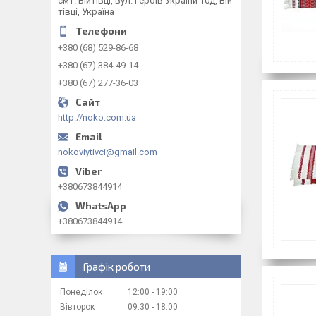
смт. Війтівці, вул. Героїв України 10д, Вій
тівці, Україна
+380 (68) 529-86-68
+380 (67) 384-49-14
+380 (67) 277-36-03
http://noko.com.ua
nokoviytivci@gmail.com
+380673844914
+380673844914
Графік роботи
Понеділок
12:00
19:00
Вівторок
09:30
18:00