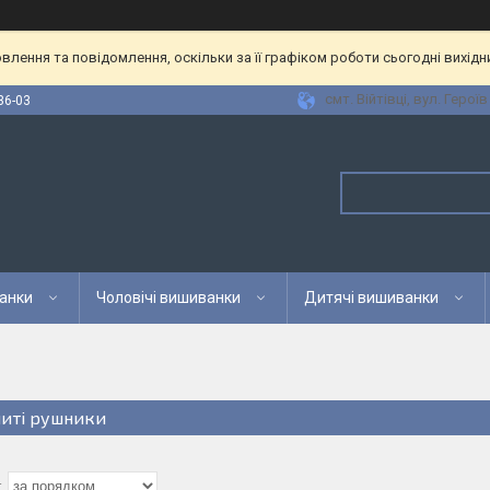
лення та повідомлення, оскільки за її графіком роботи сьогодні вихід
смт. Війтівці, вул. Героїв
36-03
анки
Чоловічі вишиванки
Дитячі вишиванки
иті рушники