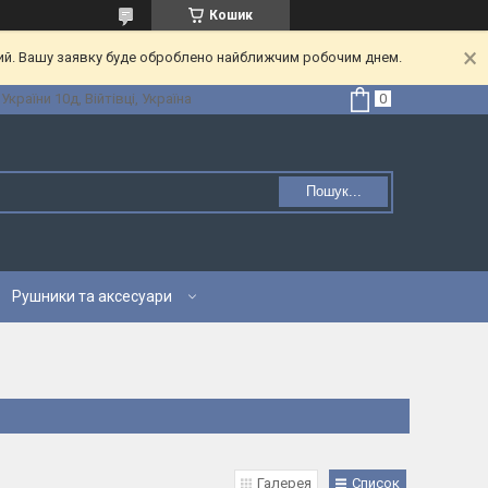
Кошик
ний. Вашу заявку буде оброблено найближчим робочим днем.
 України 10д, Війтівці, Україна
Пошук...
Рушники та аксесуари
Галерея
Список