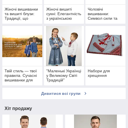
Жіночі вишиванки
Жіночі вишиті
Чоловічі
та вишиті блузи:
сукні: Елегантність
вишиванки:
Традиції, що
з українською
Символ сили та
прикрашають тебе
душею
гідності
Твій стиль — твої
"Маленькі Українці
Набори для
правила. Сучасні
у Великому Світі
хрещення
вишиванки для
Традицій"
підлітків
Дивитися всі групи
Хіт продажу