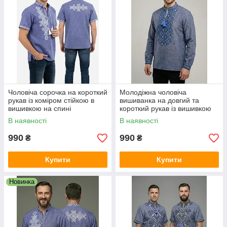
Чоловіча сорочка на короткий
Молодіжна чоловіча
рукав із коміром стійкою в
вишиванка на довгий та
вишивкою на спині
короткий рукав із вишивкою
на грудях
В наявності
В наявності
990
990
₴
₴
Купити
Купити
Новинка