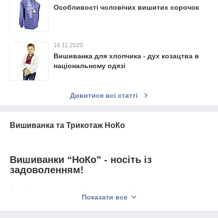
Особливості чоловічих вишитих сорочок
16.11.2020
Вишиванка для хлопчика - дух козацтва в
національному одязі
Дивитися всі статті
Вишиванка та Трикотаж НоКо
Вишиванки “НоКо” - носіть із
задоволенням!
Особливим символом України увесь світ вважає саме
вишиванку. В гардеробі кожного свідомого українця, мабуть, є
Показати все
вишиванка, або ж навіть не одна. Стільки унікальних
вишиванок сьогодні можна зустріти у магазинах та виставках