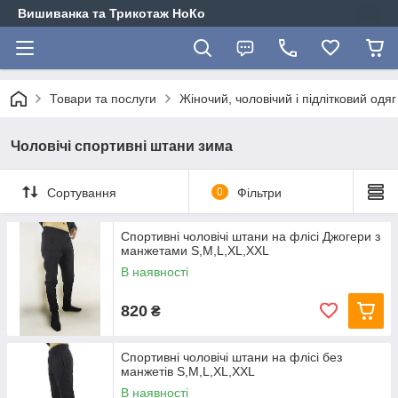
Вишиванка та Трикотаж НоКо
Товари та послуги
Жіночий, чоловічий і підлітковий одя
Чоловічі спортивні штани зима
Сортування
0
Фільтри
Спортивні чоловічі штани на флісі Джогери з
манжетами S,M,L,XL,XXL
В наявності
820
₴
Спортивні чоловічі штани на флісі без
манжетів S,M,L,XL,XXL
В наявності