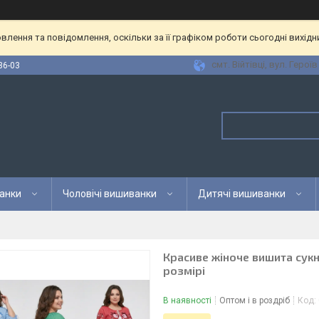
лення та повідомлення, оскільки за її графіком роботи сьогодні вихід
смт. Війтівці, вул. Героїв
36-03
анки
Чоловічі вишиванки
Дитячі вишиванки
Красиве жіноче вишита сук
розмірі
В наявності
Оптом і в роздріб
Код: