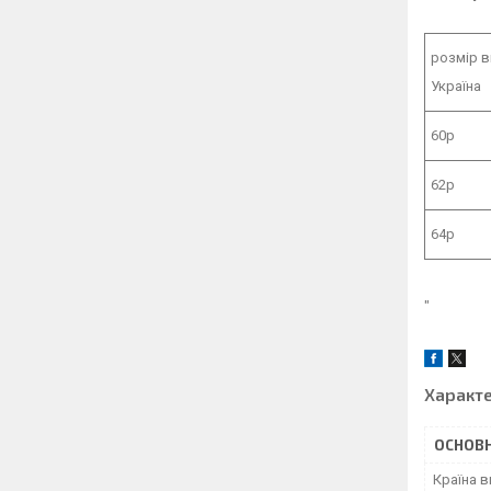
розмір 
Україна
60р
62р
64р
"
Характ
ОСНОВН
Країна 