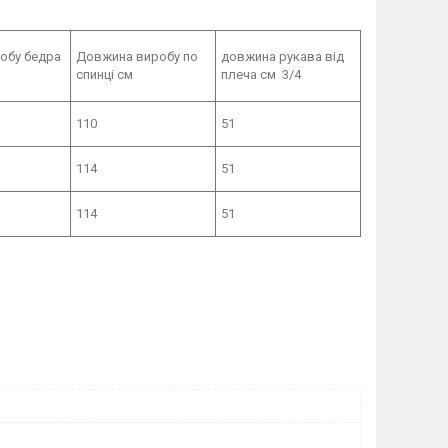
обу бедра
Довжина виробу по
довжина рукава від
спинці см
плеча см 3/4
110
51
114
51
114
51