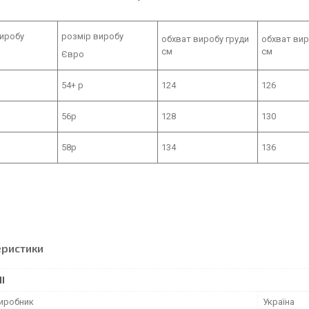
виробу
розмір виробу
обхват виробу груди
обхват вир
см
см
Євро
54+ р
124
126
56р
128
130
58р
134
136
еристики
І
виробник
Україна