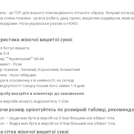
ль - це ТОП для вашого повсякденного літнього образу. Яскраві кольор
а лляна тканина - це все робить дану сукню, вишитим шедевром, який 
есуарами. Носи українське разомі із НОКО.
ристика жіночої вишитої сукні:
ня ботал вишита
в 3/4
ір ""Український"" 60-64
мент - Рози
р тканини - Зелений, Кораловий, Блакитний
ина - льон габардин
ри в основному є в наявності, на складі.
відсутності товару пошив його займе 1-4 днів
иробу вказуйте в коментарі до замовлення
 виробів можуть відрізнятись 1-2см
чи розмір орієнтуйтесь по розмірній таблиці, рекоменд
ат – груди має бути в виробі на 3-5см більшим ніж обхват тіла.
ат – бедра має бути в виробі на 0-5см більшим ніж обхват тіла.
а сітка жіночої вишитої сукні