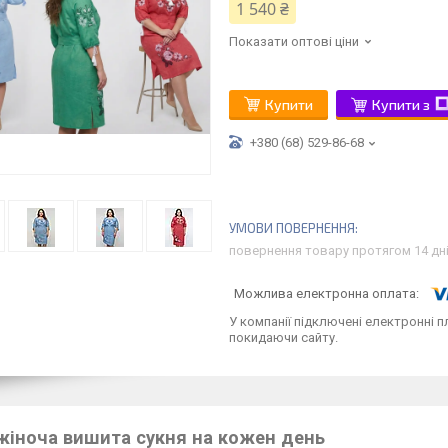
1 540 ₴
Показати оптові ціни
Купити
Купити з
+380 (68) 529-86-68
повернення товару протягом 14 дн
У компанії підключені електронні п
покидаючи сайту.
жіноча вишита сукня на кожен день