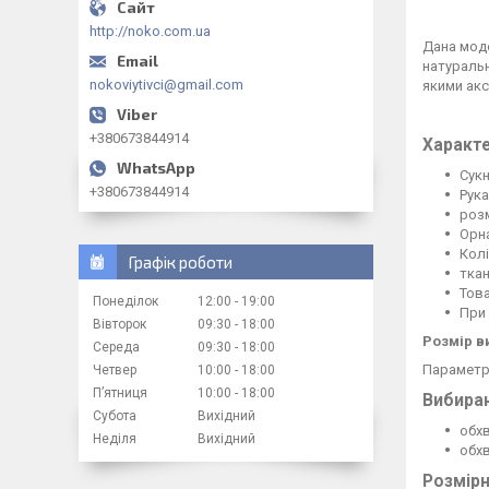
http://noko.com.ua
Дана моде
натуральн
nokoviytivci@gmail.com
якими акс
+380673844914
Характе
Сук
+380673844914
Рука
розм
Орна
Колі
Графік роботи
ткан
Това
Понеділок
12:00
19:00
При 
Вівторок
09:30
18:00
Розмір в
Середа
09:30
18:00
Параметри
Четвер
10:00
18:00
Пʼятниця
10:00
18:00
Вибираю
Субота
Вихідний
обхв
Неділя
Вихідний
обхв
Розмірн