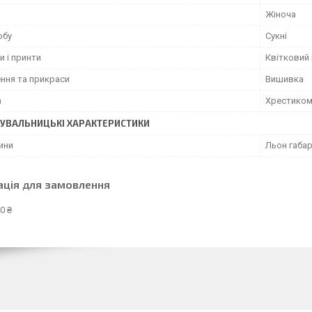
Жіноча
обу
Сукні
и і принти
Квітковий 
ння та прикраси
Вишивка
а
Хрестико
УВАЛЬНИЦЬКІ ХАРАКТЕРИСТИКИ
ини
Льон габа
ація для замовлення
0 ₴