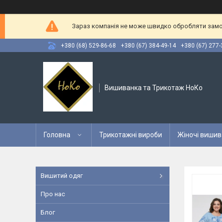
Зараз компанія не може швидко обробляти замов
+380 (68) 529-86-68
+380 (67) 384-49-14
+380 (67) 277-
Вишиванка та Трикотаж НоКо
Головна
Трикотажні вироби
Жіночі вишив
Вишитий одяг
Про нас
Блог