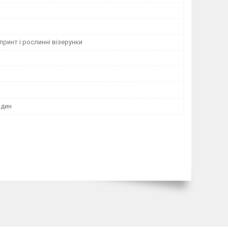
принт і рослинні візерунки
м
рдин