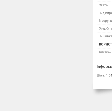
Стать
Вид вир
Візерунк
Оздобле
Вишивк
КОРИСТ
Тип ткан
Інформ
Ціна:
1 54