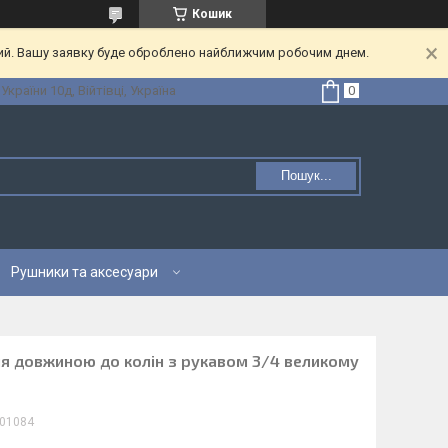
Кошик
ний. Вашу заявку буде оброблено найближчим робочим днем.
 України 10д, Війтівці, Україна
Пошук...
Рушники та аксесуари
ня довжиною до колін з рукавом 3/4 великому
01084