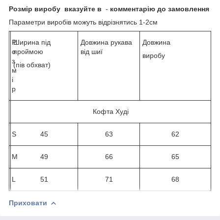
Розмір виробу
вказуйте в
-
комментарію до замовлення
Параметри виробів можуть відрізнятись 1-2см
Р
Ширина під
Довжина рукава
Довжина
о
проймою
від шиї
виробу
з
(пів обхват)
м
і
р
Кофта Худі
S
45
63
62
M
49
66
65
L
51
71
68
Приховати