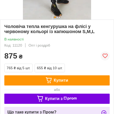
Чоловіча тепла кенгурушка на флісі у
червоному кольорі із капюшоном S,M,L
В наявності
Код: 11120
Опт і роздріб
875
₴
765 ₴
від 5 шт.
655 ₴
від 10 шт.
Купити
або
Купити з
Що таке купити з Пром?