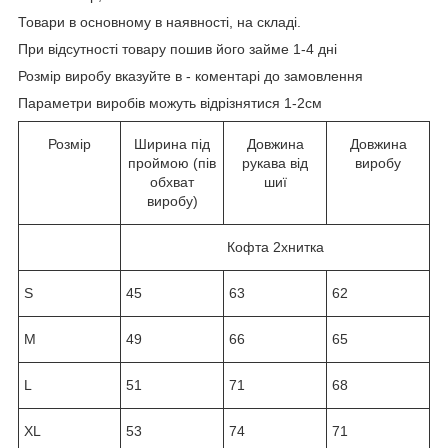
Товари в основному в наявності, на складі.
При відсутності товару пошив його займе 1-4 дні
Розмір виробу вказуйте в - коментарі до замовлення
Параметри виробів можуть відрізнятися 1-2см
Розмір
Ширина під
Довжина
Довжина
проймою (пів
рукава від
виробу
обхват
шиї
виробу)
Кофта 2хнитка
S
45
63
62
M
49
66
65
L
51
71
68
XL
53
74
71