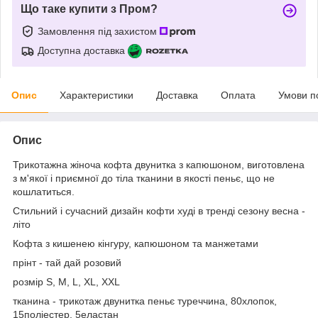
Що таке купити з Пром?
Замовлення під захистом
Доступна доставка
Опис
Характеристики
Доставка
Оплата
Умови п
Опис
Трикотажна жіноча кофта двунитка з капюшоном, виготовлена
з м'якої і приємної до тіла тканини в якості пеньє, що не
кошлатиться.
Стильний і сучасний дизайн кофти худі в тренді сезону весна -
літо
Кофта з кишенею кінгуру, капюшоном та манжетами
прінт - тай дай розовий
розмір S, M, L, XL, XXL
тканина - трикотаж двунитка пеньє туреччина, 80хлопок,
15поліестер, 5еластан