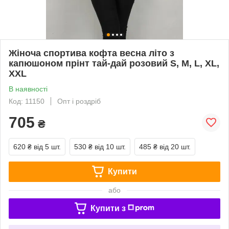
Жіноча спортива кофта весна літо з
капюшоном прінт тай-дай розовий S, M, L, XL,
XXL
В наявності
Код: 11150
Опт і роздріб
705
₴
620 ₴
від 5 шт.
530 ₴
від 10 шт.
485 ₴
від 20 шт.
Купити
або
Купити з