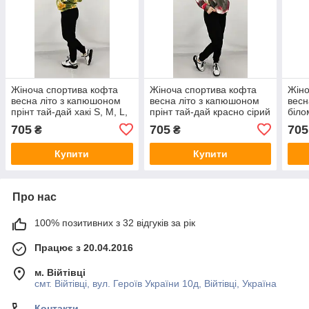
Жіноча спортива кофта
Жіноча спортива кофта
Жіно
весна літо з капюшоном
весна літо з капюшоном
весн
прінт тай-дай хакі S, M, L,
прінт тай-дай красно сірий
біло
XL, XXL
S, M, L, XL, XXL
XXL
705
705
705
₴
₴
Купити
Купити
Про нас
100% позитивних з 32 відгуків за рік
Працює з 20.04.2016
м. Війтівці
смт. Війтівці, вул. Героїв України 10д, Війтівці, Україна
Контакти