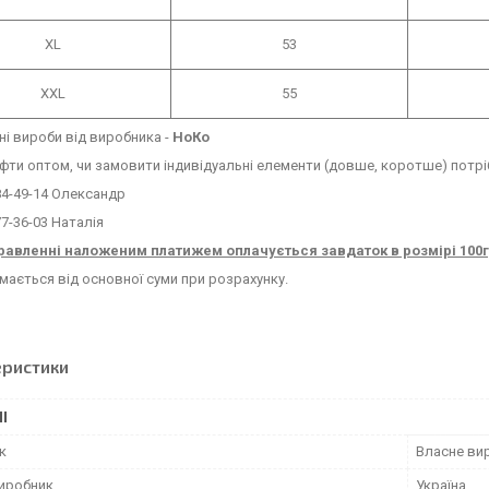
XL
53
XXL
55
і вироби від виробника -
НоКо
фти оптом, чи замовити індивідуальні елементи (довше, коротше) пот
84-49-14 Олександр
77-36-03 Наталія
равленні наложеним платижем оплачується завдаток в розмірі 100
імається від основної суми при розрахунку.
еристики
І
к
Власне ви
виробник
Україна