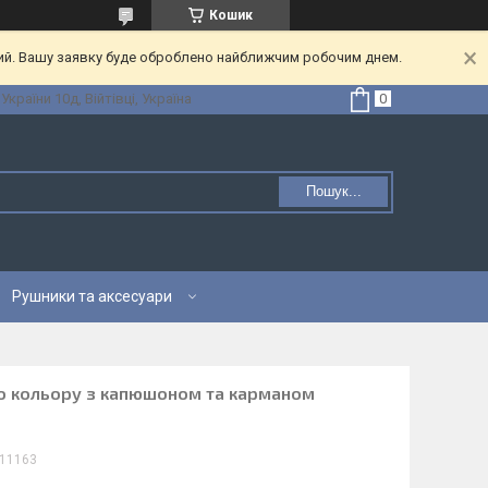
Кошик
ний. Вашу заявку буде оброблено найближчим робочим днем.
 України 10д, Війтівці, Україна
Пошук...
Рушники та аксесуари
о кольору з капюшоном та карманом
11163