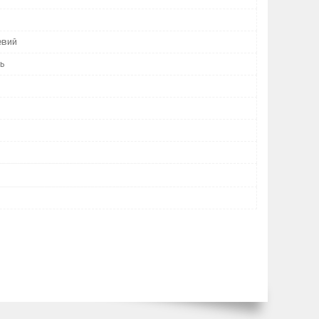
евий
нь