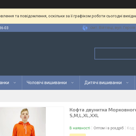
лення та повідомлення, оскільки за її графіком роботи сьогодні вихід
смт. Війтівці, вул. Героїв
36-03
анки
Чоловічі вишиванки
Дитячі вишиванки
Кофта двунитка Морковног
S,M,L,XL,XXL
В наявності
Оптом і в роздріб
Код: