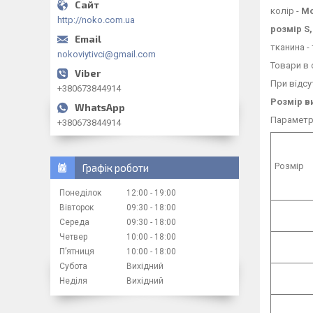
колір -
Мо
http://noko.com.ua
розмір S,
тканина -
nokoviytivci@gmail.com
Товари в 
При відсу
+380673844914
Розмір в
Параметри
+380673844914
Розмір
Графік роботи
Понеділок
12:00
19:00
Вівторок
09:30
18:00
Середа
09:30
18:00
Четвер
10:00
18:00
Пʼятниця
10:00
18:00
Субота
Вихідний
Неділя
Вихідний