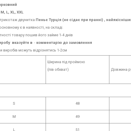
рковний
 M, L, XL, XXL
 трикотаж двунитка
Пеньє Турція (не сідає при пранні) , найякісніши
основному є в наявності, на складі.
тності товару пошив його займе 1-4 днів
иробу
вказуйте в
-
комментарію до замовлення
 виробів можуть відрізнятись 1-2см
Ширина під проймою
(пів обхват)
Довжина ру
S
48
M
49
L
51