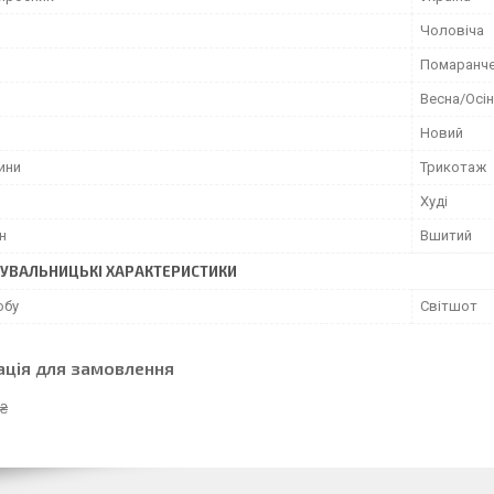
Чоловіча
Помаранч
Весна/Осі
Новий
ини
Трикотаж
Худі
н
Вшитий
УВАЛЬНИЦЬКІ ХАРАКТЕРИСТИКИ
обу
Світшот
ація для замовлення
 ₴