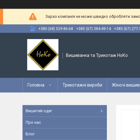
Зараз компанія не може швидко обробляти замов
+380 (68) 529-86-68
+380 (67) 384-49-14
+380 (67) 277-
Вишиванка та Трикотаж НоКо
Головна
Трикотажні вироби
Жіночі вишив
Вишитий одяг
Про нас
Блог