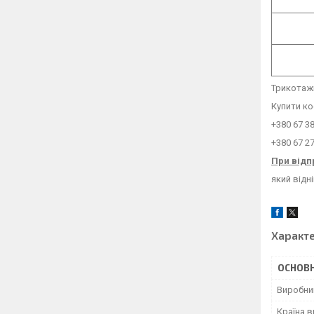
Трикотажн
Купити ко
+380 67 3
+380 67 2
При відп
який відн
Характ
ОСНОВН
Виробни
Країна 