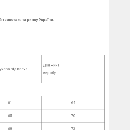
й трикотаж на ринку України.
Довжина
кава від плеча
виробу
61
64
65
70
68
73