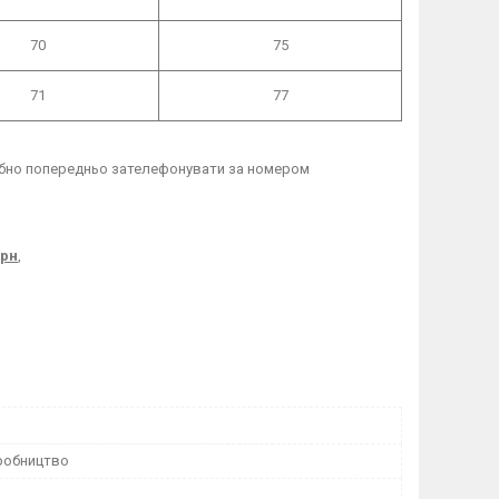
70
75
71
77
рібно попередньо зателефонувати за номером
грн
,
робництво