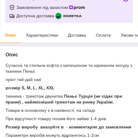
Замовлення під захистом
Доступна доставка
Опис
Характеристики
Доставка
Оплата
Умови п
Опис
Сучасна та стильна кофта з капюшоном та карманом кінгуру з
тканини Пеньє
прінт тай-дай хакі
розмір S, M, L, XL, XXL
тканина - трикотаж двунитка
Пеньє Турція (не сідає при
пранні) , найякісніший трикотаж на ринку України.
Товари в основному є в наявності, на складі.
При відсутності товару пошив його займе 1-4 днів
Розмір виробу
вказуйте в
-
комментарію до замовлення
Параметри виробів можуть відрізнятись 1-2см