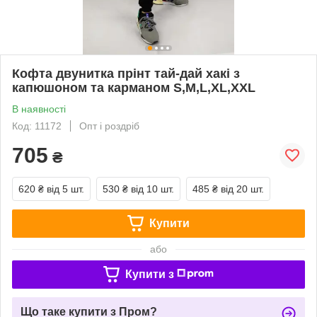
Кофта двунитка прінт тай-дай хакі з
капюшоном та карманом S,M,L,XL,XXL
В наявності
Код: 11172
Опт і роздріб
705
₴
620 ₴
від 5 шт.
530 ₴
від 10 шт.
485 ₴
від 20 шт.
Купити
або
Купити з
Що таке купити з Пром?