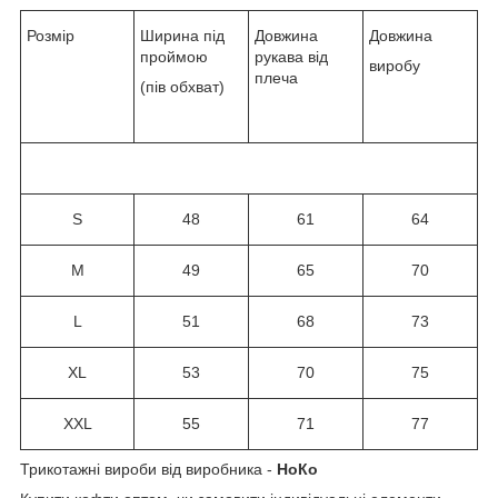
Розмір
Ширина під
Довжина
Довжина
проймою
рукава від
виробу
плеча
(пів обхват)
S
48
61
64
M
49
65
70
L
51
68
73
XL
53
70
75
XXL
55
71
77
Трикотажні вироби від виробника -
НоКо