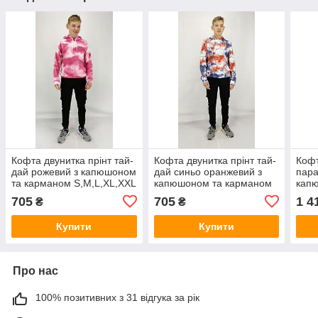
Кофта двунитка прінт тай-
Кофта двунитка прінт тай-
Кофт
дай рожевий з капюшоном
дай синьо оранжевий з
пара
та карманом S,M,L,XL,XXL
капюшоном та карманом
кап
S,M,L,XL,XXL
S,M,
705
705
1 4
₴
₴
Купити
Купити
Про нас
100% позитивних з 31 відгука за рік