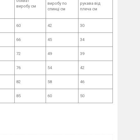
обхват
виробу по
рукава від
виробу см
спинці см
плеча см
60
42
30
66
45
34
72
49
39
76
54
42
82
58
46
85
60
50