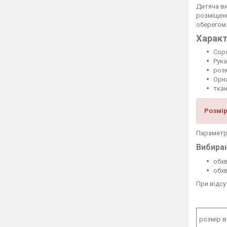
Дитяча ви
розміщени
оберегом.
Характ
Сор
Рука
розм
Орн
тка
Розмір
Параметри
Вибираю
обхв
обхв
При відсу
розмір 