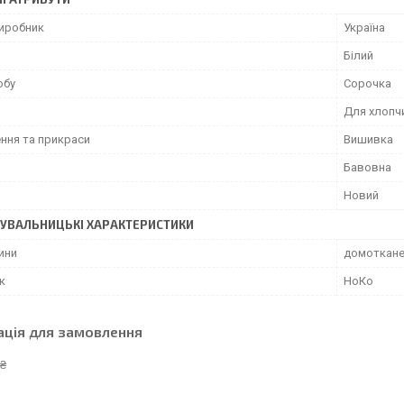
виробник
Україна
Білий
обу
Сорочка
Для хлопч
ння та прикраси
Вишивка
Бавовна
Новий
УВАЛЬНИЦЬКІ ХАРАКТЕРИСТИКИ
ини
домоткане
к
НоКо
ація для замовлення
 ₴