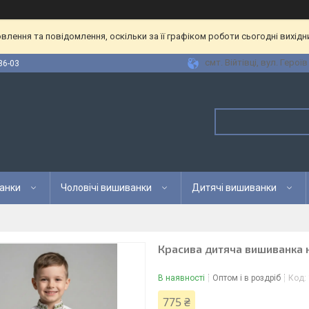
лення та повідомлення, оскільки за її графіком роботи сьогодні вихід
смт. Війтівці, вул. Героїв
36-03
анки
Чоловічі вишиванки
Дитячі вишиванки
Красива дитяча вишиванка 
В наявності
Оптом і в роздріб
Код:
775 ₴