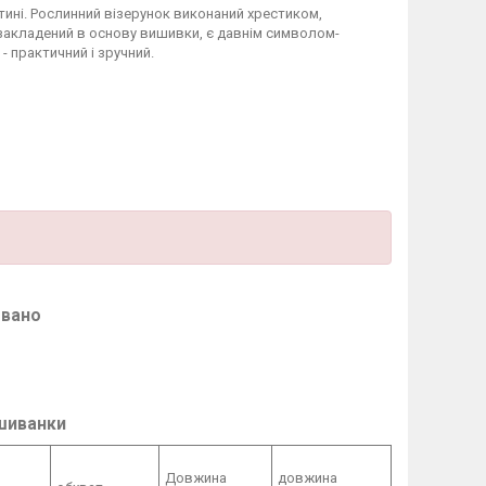
ині. Рослинний візерунок виконаний хрестиком,
 закладений в основу вишивки, є давнім символом-
- практичний і зручний.
овано
ишиванки
Довжина
довжина