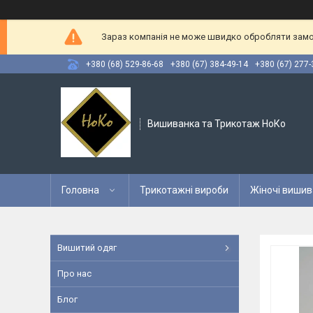
Зараз компанія не може швидко обробляти замов
+380 (68) 529-86-68
+380 (67) 384-49-14
+380 (67) 277-
Вишиванка та Трикотаж НоКо
Головна
Трикотажні вироби
Жіночі вишив
Вишитий одяг
Про нас
Блог