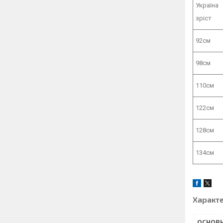
Україна
зріст
92см
98см
110см
122см
128см
134см
Характ
ОСНОВН