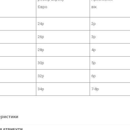
Євро
вік
24р
2р
26р
3р
28р
4р
30р
5р
32р
6р
34р
7-8р
еристики
І АТРИБУТИ