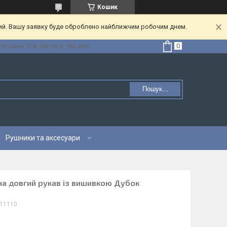
Кошик
ний. Вашу заявку буде оброблено найближчим робочим днем.
 України 10д, Війтівці, Україна
Пошук...
Рушники та аксесуари
на довгий рукав із вишивкою Дубок
11110