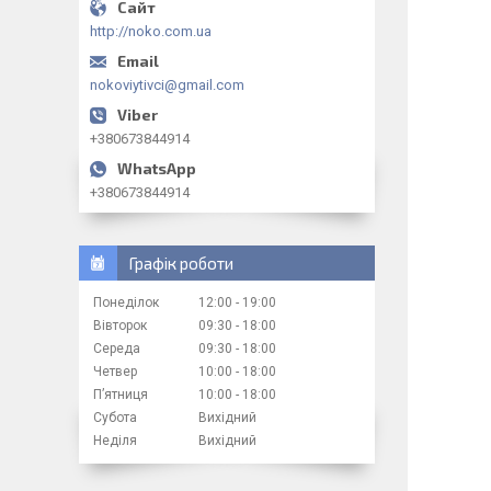
http://noko.com.ua
nokoviytivci@gmail.com
+380673844914
+380673844914
Графік роботи
Понеділок
12:00
19:00
Вівторок
09:30
18:00
Середа
09:30
18:00
Четвер
10:00
18:00
Пʼятниця
10:00
18:00
Субота
Вихідний
Неділя
Вихідний