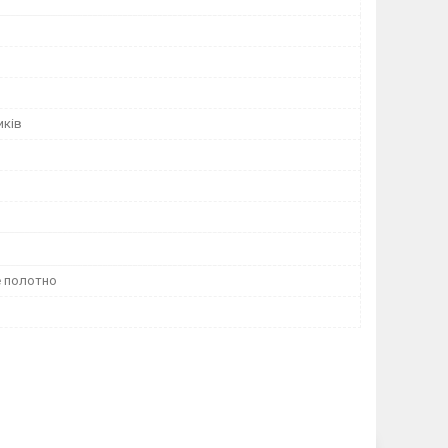
иків
 полотно