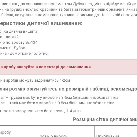
шиванка для хлопчика із орнаментом Дубок неодмінно підійде вашій дит
й на грудях і чохлах. Красивий та багатий геометричний орнамент, який
 Якісна, натуральна домоткана тканина - приємна до тіла, а крій сорочки 
еристики дитячої вишиванки:
очка дитяча вишита
в - довгий
ір по зросту 92-134
амент - Дубок
нина - домоткане полотно
 виробу вказуйте в коментарі до замовлення
 виробів можуть відрізнятись 1-2см
чи розмір орієнтуйтесь по розмірній таблиці, рекоменд
ат – грудей має бути у виробі на 3-5см більшим ніж обхват тіла.
ат – талії має бути у виробі на 0-5см більшим ніж обхват тіла.
тності товару пошиття його позиці 1-4 днів
Розмірна сітка дитячої в
виробу
розмір виробу
Приблизний