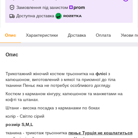
Замовлення під захистом
Доступна доставка
Опис
Характеристики
Доставка
Оплата
Умови п
Опис
Трикотажний жіночий костюм трьохнитка на
флісі
з
капюшоном, виготовлений з мякої та приємної до тіла
тканини Пеньє яка не потребує особливого догляду.
Костюм з карманом кінгуру, капюшоном та манжетами на
кофті та штанах.
Штани - висока посадка з карманами по боках
колір - Світло сірий
розмір S,M,L
тканина - трикотаж трьохнитка
пеньє Турція не кошлатиться