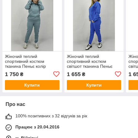
Жіночий теплий
Жіночий теплий
Жіно
спортивний костюм
спортивний костюм
спор
тканина Пеньє колір
світшот тканина Пеньє
світ
темно голубий S,M,L
кольору світло синій S,M,L
коль
1 750
1 655
1 6
₴
₴
S,M,
Купити
Купити
Про нас
100% позитивних з 32 відгуків за рік
Працює з 20.04.2016
м. Війтівці