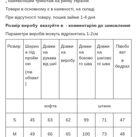
,
найякісніший трикотаж на ринку України.
Товари в основному є в наявності, на складі.
При відсутності товару, пошив займе 1-4 дня
Розмір виробу
вказуйте в
-
комментарію до замовлення
Параметри виробів можуть відрізнятись 1-2см
Розмір
Ширин
Довжи
Довжи
Довжи
Довжи
Півобх
а під
на
на
на
на
ват
пройм
рукава
боково
шагово
виробу
в
ою
від шиї
го шва
го шва
бедрах
(пів
обхват
)
кофта
штани
S
45
63
62
99
71
47
M
49
66
65
100
73
48