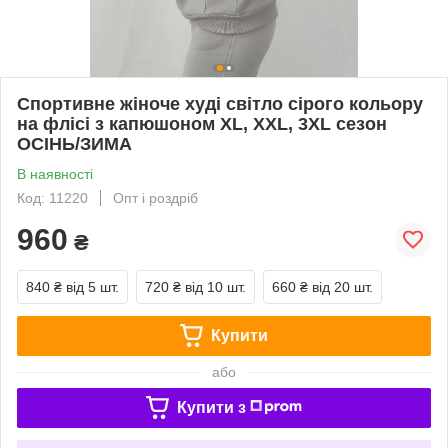
Спортивне жіноче худі світло сірого кольору
на флісі з капюшоном XL, XXL, 3XL сезон
ОСІНЬ/ЗИМА
В наявності
Код: 11220
Опт і роздріб
960
₴
840 ₴
від 5 шт.
720 ₴
від 10 шт.
660 ₴
від 20 шт.
Купити
або
Купити з