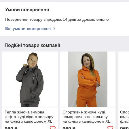
Умови повернення
Повернення товару впродовж 14 днів за домовленістю
Всі умови повернення
Подібні товари компанії
Тепла жіноча зимова
Спортивне жіноче худі
Спор
кофта-худі сірого кольору
помаранчевого кольору
коль
на флісі з капюшоном XL,
на флісі з капюшоном XL,
фліс
XXL, 3XL
XXL, 3XL сезон ОСІНЬ/
XXL,
960
960
960
₴
₴