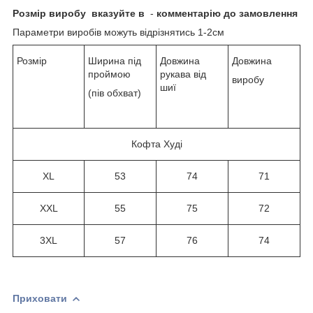
Розмір виробу
вказуйте в
-
комментарію до замовлення
Параметри виробів можуть відрізнятись 1-2см
Розмір
Ширина під
Довжина
Довжина
проймою
рукава від
виробу
шиї
(пів обхват)
Кофта Худі
XL
53
74
71
XXL
55
75
72
3XL
57
76
74
Приховати