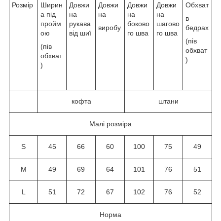
Розмір
Ширин
Довжи
Довжи
Довжи
Довжи
Обхват
а під
на
на
на
на
в
пройм
рукава
боково
шагово
виробу
бедрах
ою
від шиї
го шва
го шва
(пів
(пів
обхват
обхват
)
)
кофта
штани
Малі розміра
S
45
66
60
100
75
49
M
49
69
64
101
76
51
L
51
72
67
102
76
52
Норма