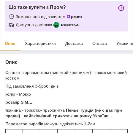
Що таке купити з Пром?
Замовлення під захистом
Доступна доставка
Опис
Характеристики
Доставка
Оплата
Умови п
Опис
Світшот з орнаментом (вишитий хрестиком) - також можливий
костюм
Під замовленя 3-5роб. днів
колір - Мокко
розмір S,M,L
тканина - трикотаж трьохнитка
Пеньє Турція (не сідає при
пранні) , найякісніший трикотаж на ринку України.
Параметри виробів можуть відрізнятись 1-2см