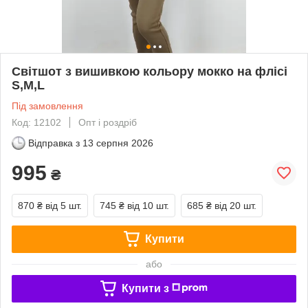
Світшот з вишивкою кольору мокко на флісі
S,M,L
Під замовлення
Код: 12102
Опт і роздріб
Відправка з
13 серпня 2026
995
₴
870 ₴
від 5 шт.
745 ₴
від 10 шт.
685 ₴
від 20 шт.
Купити
або
Купити з