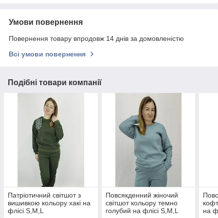
Умови повернення
Повернення товару впродовж 14 днів за домовленістю
Всі умови повернення
Подібні товари компанії
Патріотичний світшот з
Повсякденний жіночий
Повс
вишивкою кольору хакі на
світшот кольору темно
кофт
флісі S,M,L
голубий на флісі S,M,L
на ф