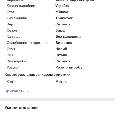
Країна виробник
Україна
Стать
Жіноча
Тип тканини
Трикотаж
Верх
Світшот
Сезон
Зима
Капюшон
Без капюшона
Оздоблення та прикраси
Вишивка
Стан
Новий
Низ
Штани
Вид виробу
Світшот
Розмір
Розмір виробу
Користувальницькі характеристики
Колір
Мокко
Приховати
Умови доставки