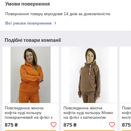
Умови повернення
Повернення товару впродовж 14 днів за домовленістю
Всі умови повернення
Подібні товари компанії
Повсякденна жіноча
Повсякденна жіноча
Повс
кофта-худі кольору
кофта-худі кольору Мокко
кофт
помаранчевий на флісі з
на флісі з капюшоном
моло
капюшоном S,M,L із
S,M,L із кишенями
капю
875
875
875
₴
₴
кишенями
киш