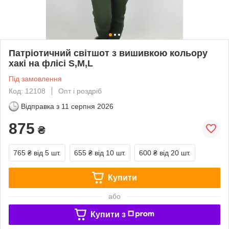
Патріотичний світшот з вишивкою кольору
хакі на флісі S,M,L
Під замовлення
Код: 12108
Опт і роздріб
Відправка з
11 серпня 2026
875
₴
765 ₴
від 5 шт.
655 ₴
від 10 шт.
600 ₴
від 20 шт.
Купити
або
Купити з