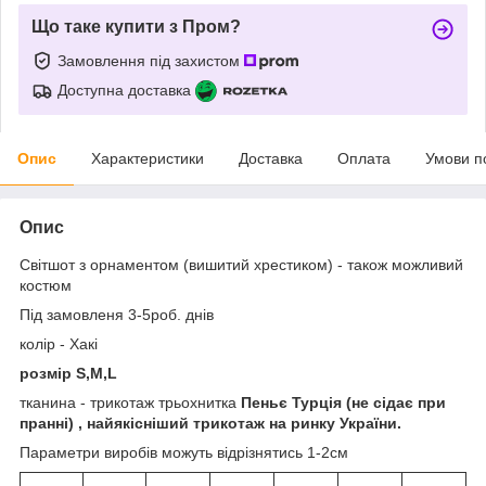
Що таке купити з Пром?
Замовлення під захистом
Доступна доставка
Опис
Характеристики
Доставка
Оплата
Умови п
Опис
Світшот з орнаментом (вишитий хрестиком) - також можливий
костюм
Під замовленя 3-5роб. днів
колір - Хакі
розмір S,M,L
тканина - трикотаж трьохнитка
Пеньє Турція (не сідає при
пранні) , найякісніший трикотаж на ринку України.
Параметри виробів можуть відрізнятись 1-2см