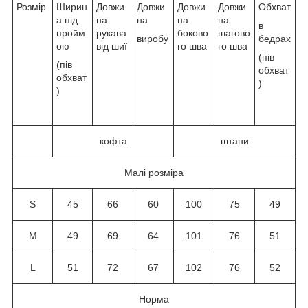
Розмір
Ширин
Довжи
Довжи
Довжи
Довжи
Обхват
а під
на
на
на
на
в
пройм
рукава
боково
шагово
виробу
бедрах
ою
від шиї
го шва
го шва
(пів
(пів
обхват
обхват
)
)
кофта
штани
Малі розміра
S
45
66
60
100
75
49
M
49
69
64
101
76
51
L
51
72
67
102
76
52
Норма