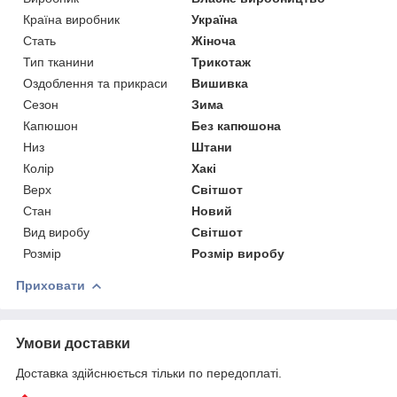
Країна виробник
Україна
Стать
Жіноча
Тип тканини
Трикотаж
Оздоблення та прикраси
Вишивка
Сезон
Зима
Капюшон
Без капюшона
Низ
Штани
Колір
Хакі
Верх
Світшот
Стан
Новий
Вид виробу
Світшот
Розмір
Розмір виробу
Приховати
Умови доставки
Доставка здійснюється тільки по передоплаті.