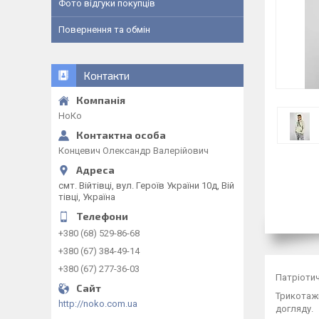
Фото відгуки покупців
Повернення та обмін
Контакти
НоКо
Концевич Олександр Валерійович
смт. Війтівці, вул. Героїв України 10д, Вій
тівці, Україна
+380 (68) 529-86-68
+380 (67) 384-49-14
+380 (67) 277-36-03
Патріоти
Трикотажн
http://noko.com.ua
догляду.