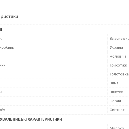
еристики
І
к
Власне ви
виробник
Україна
Чоловіча
ини
Трикотаж
Толстовка
Зима
н
Вшитий
Новий
обу
Світшот
УВАЛЬНИЦЬКІ ХАРАКТЕРИСТИКИ
Молоко