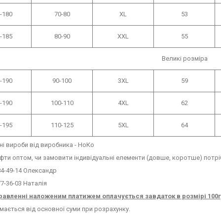
-180
70-80
XL
53
-185
80-90
XXL
55
Великі розміра
-190
90-100
3XL
59
-190
100-110
4XL
62
-195
110-125
5XL
64
і вироби від виробника - НоКо
фти оптом, чи замовити індивідуальні елементи (довше, коротше) пот
84-49-14 Олександр
77-36-03 Наталія
равленні наложеним платижем оплачується завдаток в розмірі 100
імається від основної суми при розрахунку.