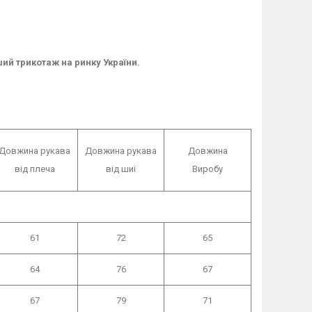
ший трикотаж на ринку України.
Довжина рукава
Довжина рукава
Довжина
від плеча
від шиї
Виробу
61
72
65
64
76
67
67
79
71