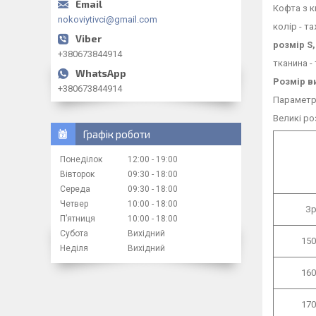
Кофта з к
nokoviytivci@gmail.com
колір - т
розмір S
+380673844914
тканина 
Розмір в
+380673844914
Параметри
Великі ро
Графік роботи
Понеділок
12:00
19:00
Вівторок
09:30
18:00
Середа
09:30
18:00
Четвер
10:00
18:00
Зр
Пʼятниця
10:00
18:00
Субота
Вихідний
150
Неділя
Вихідний
160
170