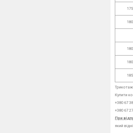
175
180
180
180
185
Трикотажн
Купити ко
+380 67 3
+380 67 2
При відп
який відн