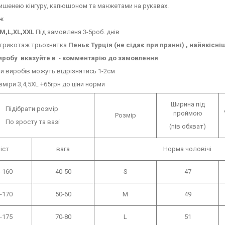
ишенею кінгуру, капюшоном та манжетами на рукавах.
аж
,M,L,XL,XXL
Під замовленя 3-5роб. днів
- трикотаж трьохнитка
Пеньє Турція (не сідає при пранні) , найякісні
иробу
вказуйте в
-
комментарію до замовлення
 виробів можуть відрізнятись 1-2см
зміри 3,4,5XL +65грн до ціни норми
Ширина під
Підібрати розмір
проймою
Розмір
По зросту та вазі
(пів обхват)
іст
вага
Норма чоловічі
-160
40-50
S
47
-170
50-60
M
49
-175
70-80
L
51