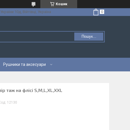
Кошик
 України 10д, Війтівці, Україна
Пошук...
Рушники та аксесуари
р таж на флісі S,M,L,XL,XXL
Код:
12130