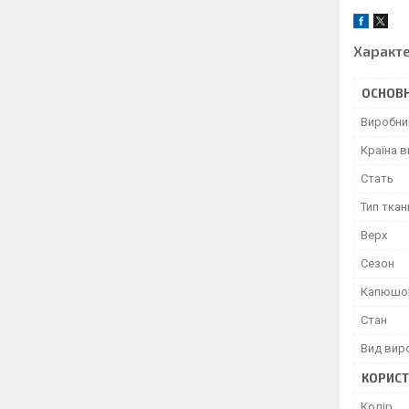
Характ
ОСНОВН
Виробни
Країна 
Стать
Тип ткан
Верх
Сезон
Капюшо
Стан
Вид вир
КОРИСТ
Колір