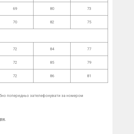
69
80
73
70
82
75
72
84
77
72
85
79
72
86
81
рібно попередньо зателефонувати за номером
грн
,