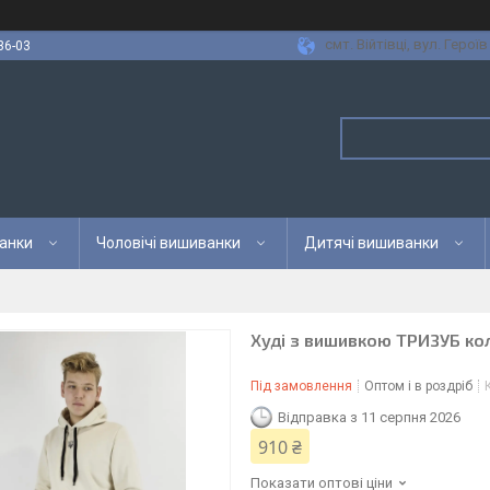
смт. Війтівці, вул. Героїв
36-03
анки
Чоловічі вишиванки
Дитячі вишиванки
Худі з вишивкою ТРИЗУБ колі
Під замовлення
Оптом і в роздріб
Відправка з 11 серпня 2026
910 ₴
Показати оптові ціни