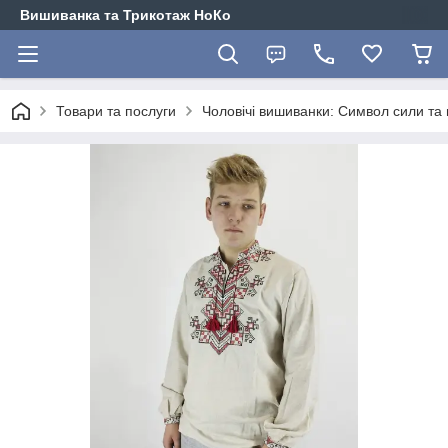
Вишиванка та Трикотаж НоКо
Товари та послуги
Чоловічі вишиванки: Символ сили та г