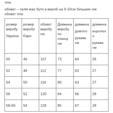
тіла.
обхват – талія має бути в виробі на 0-10см більшим ніж
обхват тіла.
розмір
розмір
обхват
Довжина
довжина
довжина
виробу
виробу
виробу
виробу
довгого
коротког
см
по
Україна
Євро
о
рукава
спинці
см
рукава
см
см
50
46
107
73
64
26
52
48
112
77
63
27
54
50
116
80
63
27
56
52
120
84
66
28
58-60
54
128
85
67
28