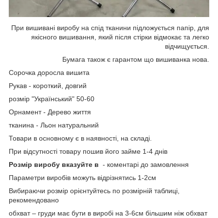
При вишивані виробу на спід тканини підложується папір, для
якісного вишивання, який після стірки відмокає та легко
відчищується.
Бумага також є гарантом що вишиванка нова.
Сорочка доросла вишита
Рукав - короткий, довгий
розмір "Український" 50-60
Орнамент - Дерево життя
тканина - Льон натуральний
Товари в основному є в наявності, на складі.
При відсутності товару пошив його займе 1-4 днів
Розмір виробу вказуйте в
- коментарі до замовлення
Параметри виробів можуть відрізнятись 1-2см
Вибираючи розмір орієнтуйтесь по розмірній таблиці,
рекомендовано
обхват – груди має бути в виробі на 3-6см більшим ніж обхват