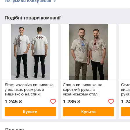
Всі умови повернення
Подібні товари компанії
Літня чоловіча вишиванка
Лляна вишиванка на
Стил
у великих розмірах з
короткий рукав в
виши
вишивкою на спині
українському стилі
рука
"Фламінго"
1 245
1 285
1 2
₴
₴
Купити
Купити
Про нас