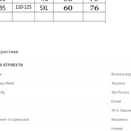
еристики
І АТРИБУТИ
к
Власне ви
виробник
Україна
обу
Футболка
Білий
95 % баво
ння та прикраси
Вишивка
Новий