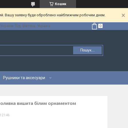
Кошик
ний. Вашу заявку буде оброблено найближчим робочим днем.
 України 10д, Війтівці, Україна
Пошук...
Рушники та аксесуари
 оливка вишита білим орнаментом
12146