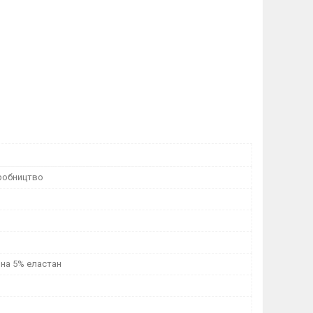
робництво
вна 5% еластан