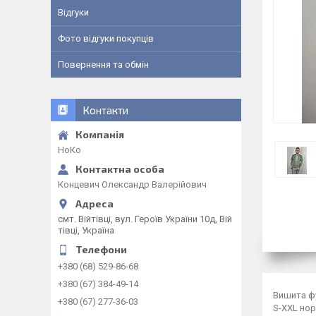
Відгуки
Фото відгуки покупців
Повернення та обмін
Контакти
НоКо
Концевич Олександр Валерійович
смт. Війтівці, вул. Героїв України 10д, Вій
тівці, Україна
+380 (68) 529-86-68
+380 (67) 384-49-14
Вишита ф
+380 (67) 277-36-03
S-XXL но