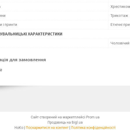
а
Хрестико
ини
Трикотаж
и і принти
Етнічні пр
УВАЛЬНИЦЬКІ ХАРАКТЕРИСТИКИ
Чоловічий
ація для замовлення
 ₴
Сайт створений на маркетплейсі
Prom.ua
Продавець на Bigl.ua
НоКо |
Поскаржитися на контент
|
Політика конфіденційності