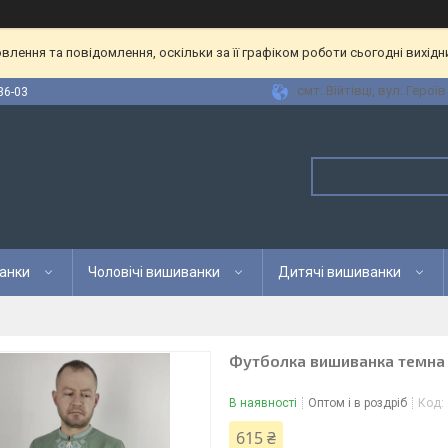
лення та повідомлення, оскільки за її графіком роботи сьогодні вихід
смт. Війтівці, вул. Героїв
36-03
анки
Чоловічі вишиванки
Дитячі вишиванки
Футболка вишиванка темна
В наявності
Оптом і в роздріб
Код:
615 ₴