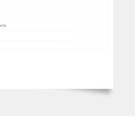
м
инти