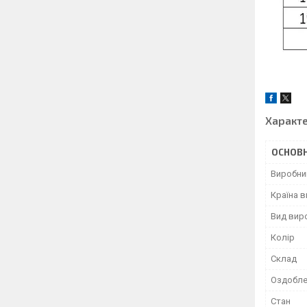
Характ
ОСНОВН
Виробни
Країна 
Вид вир
Колір
Склад
Оздобле
Стан