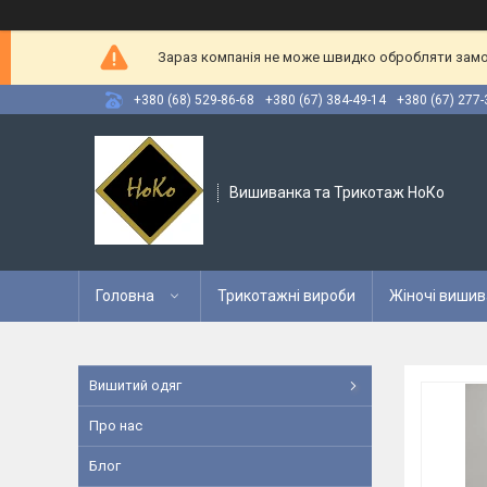
Зараз компанія не може швидко обробляти замов
+380 (68) 529-86-68
+380 (67) 384-49-14
+380 (67) 277-
Вишиванка та Трикотаж НоКо
Головна
Трикотажні вироби
Жіночі вишив
Вишитий одяг
Про нас
Блог