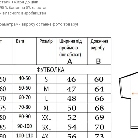
отали +40грн до ціни
95 % бавовна 5% еластан
ри власного виробництва
араметрами виробу останнє фото товару!