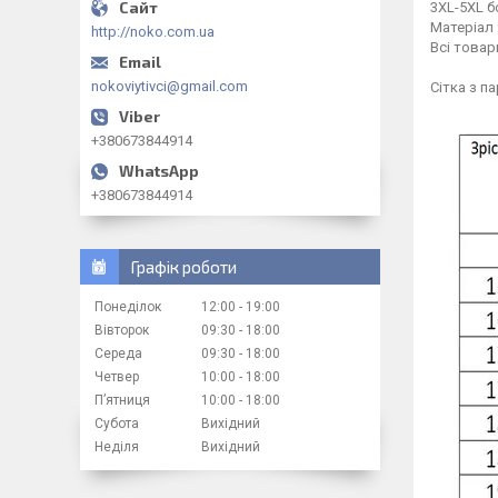
3XL-5XL б
Матеріал 
http://noko.com.ua
Всі това
nokoviytivci@gmail.com
Сітка з п
+380673844914
+380673844914
Графік роботи
Понеділок
12:00
19:00
Вівторок
09:30
18:00
Середа
09:30
18:00
Четвер
10:00
18:00
Пʼятниця
10:00
18:00
Субота
Вихідний
Неділя
Вихідний