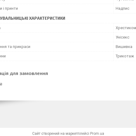
и і принти
Надпис
УВАЛЬНИЦЬКІ ХАРАКТЕРИСТИКИ
а
Хрестико
Унісекс
ння та прикраси
Вишивка
ини
Трикотаж
ація для замовлення
 ₴
Сайт створений на маркетплейсі
Prom.ua