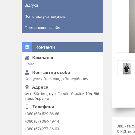
Відгуки
Фото відгуки покупців
Повернення та обмін
Контакти
НоКо
Концевич Олександр Валерійович
смт. Війтівці, вул. Героїв України 10д, Вій
тівці, Україна
+380 (68) 529-86-68
+380 (67) 384-49-14
Вишита ф
+380 (67) 277-36-03
S-XXL но