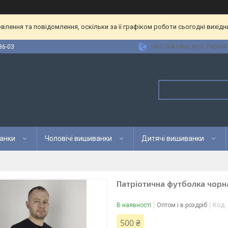
лення та повідомлення, оскільки за її графіком роботи сьогодні вихід
смт. Війтівці, вул. Героїв
36-03
анки
Чоловічі вишиванки
Дитячі вишиванки
Патріотична футболка чор
В наявності
Оптом і в роздріб
Код:
500 ₴