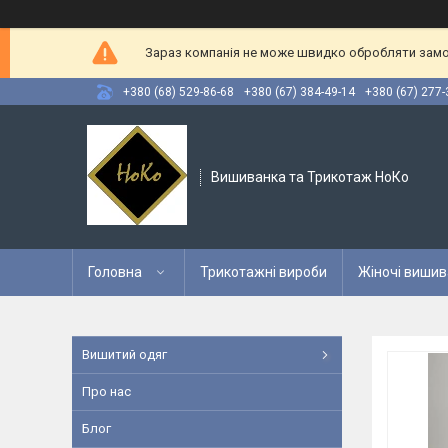
Зараз компанія не може швидко обробляти замов
+380 (68) 529-86-68
+380 (67) 384-49-14
+380 (67) 277-
Вишиванка та Трикотаж НоКо
Головна
Трикотажні вироби
Жіночі вишив
Вишитий одяг
Про нас
Блог