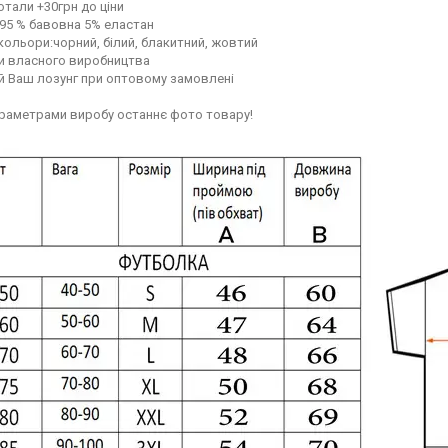
отали +30грн до ціни
95 % бавовна 5% еластан
ольори:чорний, білий, блакитний, жовтий
ри власного виробництва
 Ваш лозунг при оптовому замовлені
араметрами виробу останнє фото товару!