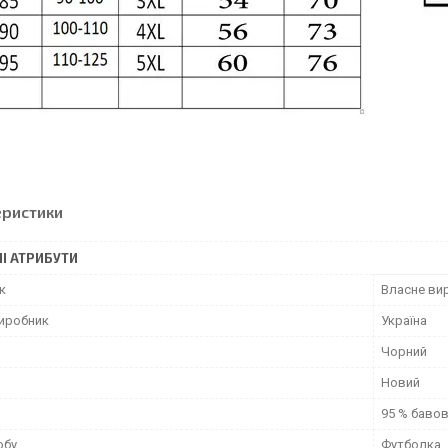
еристики
І АТРИБУТИ
к
Власне ви
виробник
Україна
Чорний
Новий
95 % баво
обу
Футболка