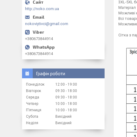
3XL-5XL б
Матеріал 
http://noko.com.ua
Можливі к
Всі това
nokoviytivci@gmail.com
Можливий
Сітка з п
+380673844914
+380673844914
Графік роботи
Понеділок
12:00
19:00
Вівторок
09:30
18:00
Середа
09:30
18:00
Четвер
10:00
18:00
Пʼятниця
10:00
18:00
Субота
Вихідний
Неділя
Вихідний