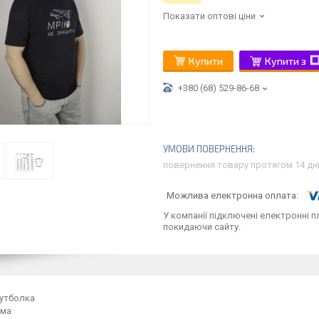
Показати оптові ціни
Купити
Купити з
+380 (68) 529-86-68
повернення товару протягом 14 дн
У компанії підключені електронні п
покидаючи сайту.
утболка
рма