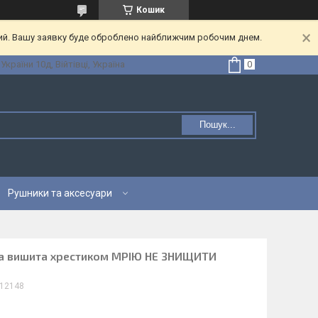
Кошик
ний. Вашу заявку буде оброблено найближчим робочим днем.
 України 10д, Війтівці, Україна
Пошук...
Рушники та аксесуари
на вишита хрестиком МРІЮ НЕ ЗНИЩИТИ
12148