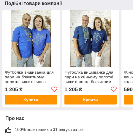
Подібні товари компанії
Футболка вишиванка для
Футболка вишиванка для
Жіно
пари на блакитному
пари на синьому полотні
виши
полотні вишиті синьо
вишиті жовто блакитним
коль
жовтим хрестиком
хрестиком
хрес
1 205
1 205
590
₴
₴
Купити
Купити
Про нас
100% позитивних з 31 відгука за рік