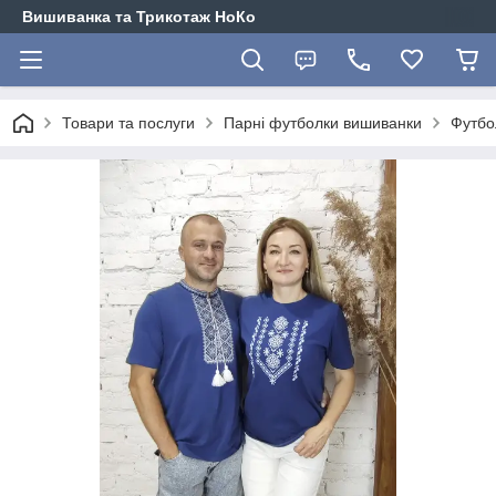
Вишиванка та Трикотаж НоКо
Товари та послуги
Парні футболки вишиванки
Футбо