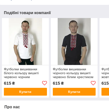
Подібні товари компанії
Футболки вишиванки
Футболки вишиванки
Футб
білого кольору вишиті
чорного кольору вишиті
чорн
червоно чорним
червоно білим хрестиком
жовт
орнаментом
орн
615
615
615
₴
₴
Купити
Купити
Про нас