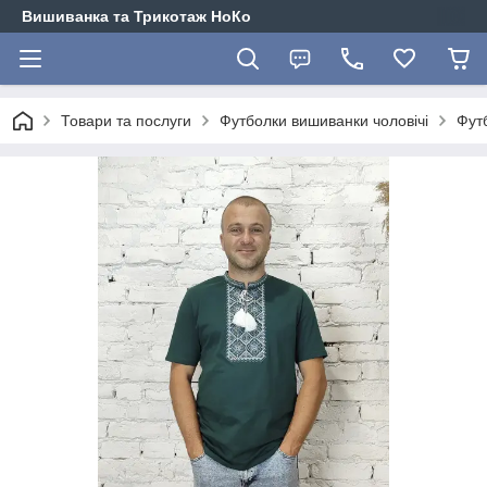
Вишиванка та Трикотаж НоКо
Товари та послуги
Футболки вишиванки чоловічі
Фут