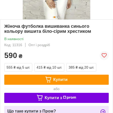
Жіноча футболка вишиванка синього
кольору вишита біло-сірим хрестиком
В наявності
Код: 11316
Опт і роздріб
590
₴
555 ₴
від 5 шт.
415 ₴
від 10 шт.
385 ₴
від 20 шт.
Купити
або
Купити з
Що таке купити з Пром?