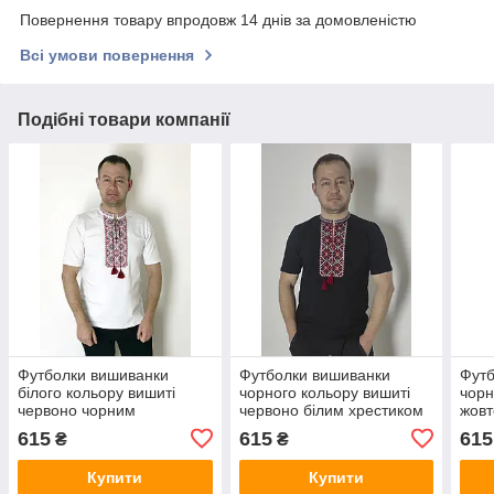
Повернення товару впродовж 14 днів за домовленістю
Всі умови повернення
Подібні товари компанії
Футболки вишиванки
Футболки вишиванки
Футб
білого кольору вишиті
чорного кольору вишиті
чорн
червоно чорним
червоно білим хрестиком
жовт
орнаментом
орн
615
615
615
₴
₴
Купити
Купити