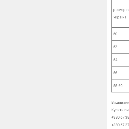
розмір 
Україна
50
52
54
56
58-60
Вишиванка
Купити ви
+380 67 3
+380 67 2