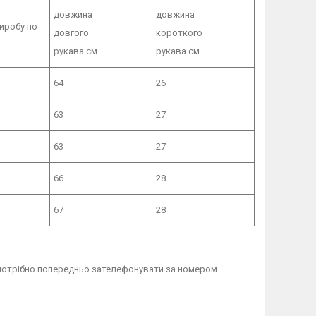
довжина
довжина
иробу по
довгого
короткого
рукава см
рукава см
64
26
63
27
63
27
66
28
67
28
 потрібно попередньо зателефонувати за номером