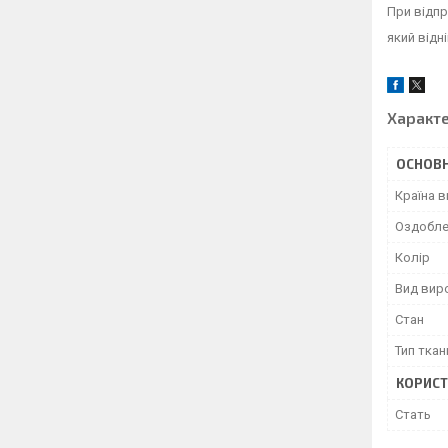
При відпр
який відн
Характ
ОСНОВН
Країна 
Оздобле
Колір
Вид вир
Стан
Тип ткан
КОРИСТ
Стать