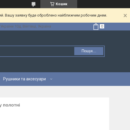
Кошик
ний. Вашу заявку буде оброблено найближчим робочим днем.
 України 10д, Війтівці, Україна
Пошук...
Рушники та аксесуари
у полотні