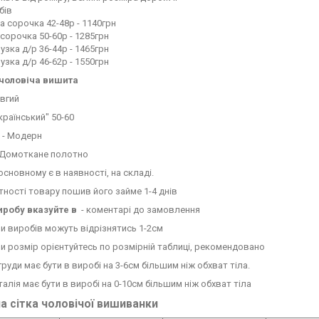
бів
а сорочка 42-48р - 1140грн
сорочка 50-60р - 1285грн
узка д/р 36-44р - 1465грн
узка д/р 46-62р - 1550грн
чоловіча вишита
овгий
країнський" 50-60
 - Модерн
- Домоткане полотно
основному є в наявності, на складі.
тності товару пошив його займе 1-4 днів
иробу вказуйте в
- коментарі до замовлення
 виробів можуть відрізнятись 1-2см
 розмір орієнтуйтесь по розмірній таблиці, рекомендовано
груди має бути в виробі на 3-6см більшим ніж обхват тіла.
талія має бути в виробі на 0-10см більшим ніж обхват тіла
а сітка чоловічої вишиванки