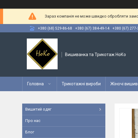
Зараз компанія не може швидко обробляти замов
+380 (68) 529-86-68
+380 (67) 384-49-14
+380 (67) 277-
Вишиванка та Трикотаж НоКо
Головна
Трикотажні вироби
Жіночі вишив
Вишитий одяг
Про нас
Блог