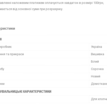
авленні наложеним платижем оплачується завдаток в розмірі 100грн,
імається від основної суми при розрахунку.
еристики
І
виробник
Україна
ння та прикраси
Вишивка
Білий
обу
Сорочка
Новий
ини
Домоткане
УВАЛЬНИЦЬКІ ХАРАКТЕРИСТИКИ
Для хлопч