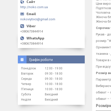
Ціни виро
http://noko.com.ua
Підлітков
Чоловіча 
Жіноча бл
nokoviytivci@gmail.com
Жіноча бл
Сорочка 
+380673844914
Рукав - д
розмір "У
+380673844914
Орнамент
тканина 
Графік роботи
Товари в 
При відсу
Понеділок
12:00
19:00
Розмір в
Вівторок
09:30
18:00
Середа
09:30
18:00
Параметри
Четвер
10:00
18:00
Вибираючи
Пʼятниця
10:00
18:00
обхват – 
Субота
Вихідний
обхват – 
Неділя
Вихідний
Розмірн