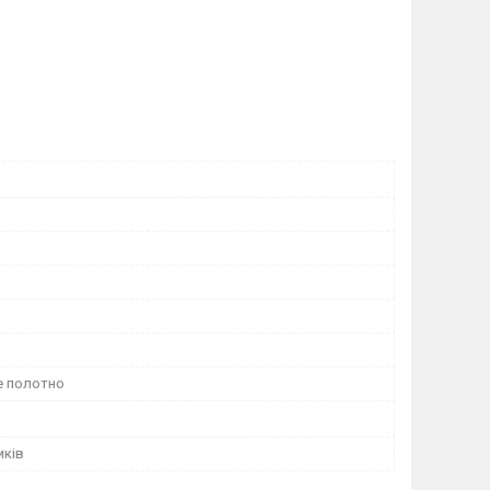
 полотно
иків