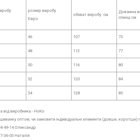
виробу
розмір виробу
Довжина в
обхват виробу см
спинці см
Євро
46
107
73
48
112
77
50
116
80
52
120
84
54
128
85
 від виробника - НоКо
шиванку оптом, чи замовити індивідуальні елементи (довше, коротше)
84-49-14 Олександр
77-36-03 Наталія