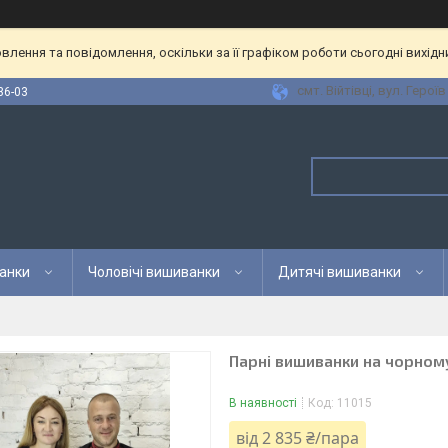
лення та повідомлення, оскільки за її графіком роботи сьогодні вихід
смт. Війтівці, вул. Героїв
36-03
анки
Чоловічі вишиванки
Дитячі вишиванки
Парні вишиванки на чорном
В наявності
Код:
11015
від
2 835 ₴/пара