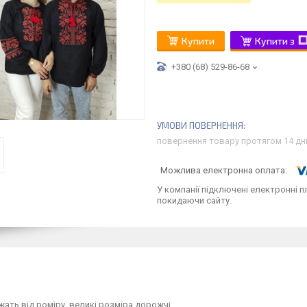
Купити
Купити з
+380 (68) 529-86-68
повернення товару протягом 14 дн
У компанії підключені електронні п
покидаючи сайту.
жать від роміру, великі розміра дорожчі