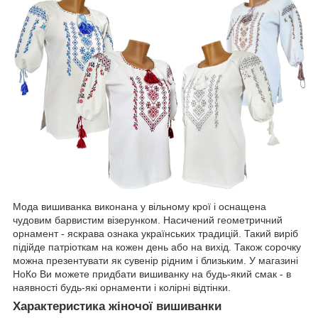
Мода вишиванка виконана у вільному крої і оснащена
чудовим барвистим візерунком. Насичений геометричний
орнамент - яскрава ознака українських традицій. Такий виріб
підійде патріоткам на кожен день або на вихід. Також сорочку
можна презентувати як сувенір рідним і близьким. У магазині
НоКо Ви можете придбати вишиванку на будь-який смак - в
наявності будь-які орнаменти і колірні відтінки.
Характеристика жіночої вишиванки