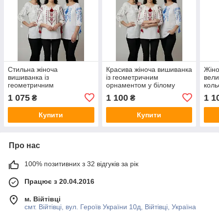
Стильна жіноча
Красива жіноча вишиванка
Жіно
вишиванка із
із геометричним
вели
геометричним
орнаментом у білому
коль
орнаментом на білій
кольорі тканини
орн
1 075
1 100
1 1
₴
₴
тканині
«Мадонна»
Купити
Купити
Про нас
100% позитивних з 32 відгуків за рік
Працює з 20.04.2016
м. Війтівці
смт. Війтівці, вул. Героїв України 10д, Війтівці, Україна