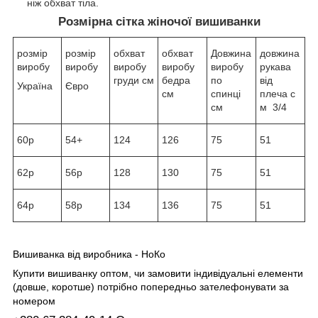
ніж обхват тіла.
Розмірна сітка жіночої вишиванки
розмір
розмір
обхват
обхват
Довжина
довжина
виробу
виробу
виробу
виробу
виробу
рукава
груди см
бедра
по
від
Україна
Євро
см
спинці
плеча с
см
м 3/4
60р
54+
124
126
75
51
62р
56р
128
130
75
51
64р
58р
134
136
75
51
Вишиванка від виробника - НоКо
Купити вишиванку оптом, чи замовити індивідуальні елементи
(довше, коротше) потрібно попередньо зателефонувати за
номером