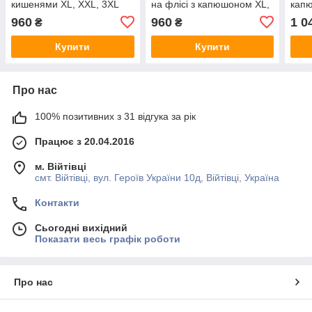
кишенями XL, XXL, 3XL
на флісі з капюшоном XL,
капю
XXL, 3XL
960
960
1 0
₴
₴
Купити
Купити
Про нас
100% позитивних з 31 відгука за рік
Працює з 20.04.2016
м. Війтівці
смт. Війтівці, вул. Героїв України 10д, Війтівці, Україна
Контакти
Сьогодні вихідний
Показати весь графік роботи
Про нас