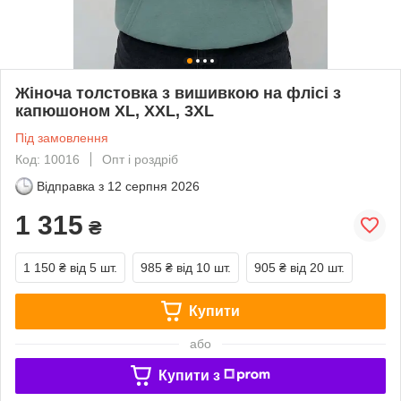
Жіноча толстовка з вишивкою на флісі з
капюшоном XL, XXL, 3XL
Під замовлення
Код: 10016
Опт і роздріб
Відправка з
12 серпня 2026
1 315
₴
1 150 ₴
від 5 шт.
985 ₴
від 10 шт.
905 ₴
від 20 шт.
Купити
або
Купити з