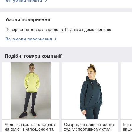
Всі умови оплати
Умови повернення
Повернення товару впродовж 14 днів за домовленістю
Всі умови повернення
Подібні товари компанії
Чоловіча кофта-толстовка
Смарагдова жіноча кофта-
Біла
на флісі із капюшоном та
худі у спортивному стилі
виши