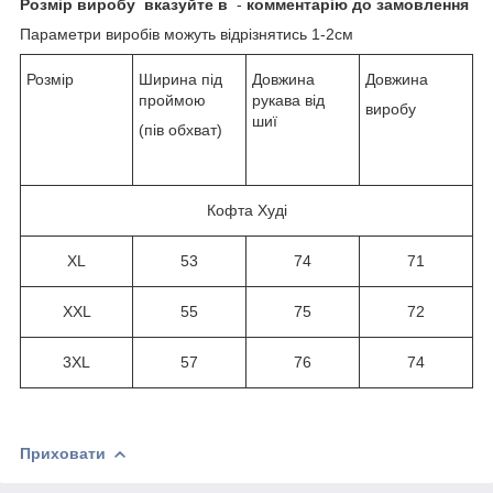
Розмір виробу
вказуйте в
-
комментарію до замовлення
Параметри виробів можуть відрізнятись 1-2см
Розмір
Ширина під
Довжина
Довжина
проймою
рукава від
виробу
шиї
(пів обхват)
Кофта Худі
XL
53
74
71
XXL
55
75
72
3XL
57
76
74
Приховати