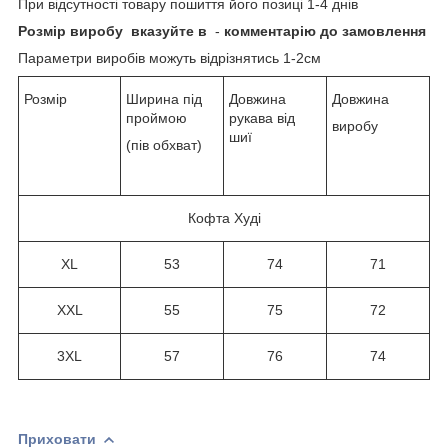
При відсутності товару пошиття його позиці 1-4 днів
Розмір виробу
вказуйте в
-
комментарію до замовлення
Параметри виробів можуть відрізнятись 1-2см
Розмір
Ширина під
Довжина
Довжина
проймою
рукава від
виробу
шиї
(пів обхват)
Кофта Худі
XL
53
74
71
XXL
55
75
72
3XL
57
76
74
Приховати