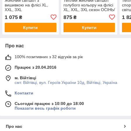
Жіночий світшот з
Теплий жіночий світшот
Тепл
вишивкою на флісі XL,
голубого кольору на флісі
спор
XXL, 3XL
XL, XXL, 3XL сезон ОСІНЬ/
світ
ЗИМА
сині
1 075
875
1 8
₴
₴
XXL,
Купити
Купити
Про нас
100% позитивних з 32 відгуків за рік
Працює з 20.04.2016
м. Війтівці
смт. Війтівці, вул. Героїв України 10д, Війтівці, Україна
Контакти
Сьогодні працює з 10:00 до 18:00
Показати весь графік роботи
Про нас