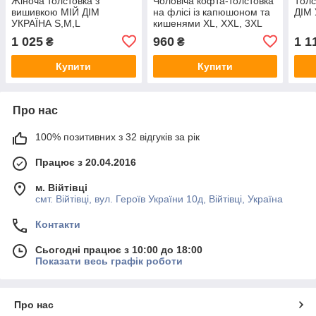
Жіноча толстовка з
Чоловіча кофта-толстовка
Толс
вишивкою МІЙ ДІМ
на флісі із капюшоном та
ДІМ 
УКРАЇНА S,M,L
кишенями XL, XXL, 3XL
1 025
960
1 1
₴
₴
Купити
Купити
Про нас
100% позитивних з 32 відгуків за рік
Працює з 20.04.2016
м. Війтівці
смт. Війтівці, вул. Героїв України 10д, Війтівці, Україна
Контакти
Сьогодні працює з 10:00 до 18:00
Показати весь графік роботи
Про нас