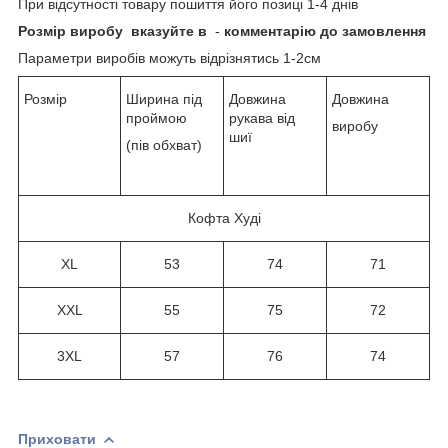
При відсутності товару пошиття його позиці 1-4 днів
Розмір виробу
вказуйте в
-
комментарію до замовлення
Параметри виробів можуть відрізнятись 1-2см
Розмір
Ширина під
Довжина
Довжина
проймою
рукава від
виробу
шиї
(пів обхват)
Кофта Худі
XL
53
74
71
XXL
55
75
72
3XL
57
76
74
Приховати