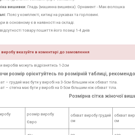
ніка вишивки:
Гладь (машинна вишивка). Орнамент - Мак-волошка
алі:
Пояс у комплекті, китиці на рукавах та горловині.
ри в основному є в наявності на складі.
відсутності товару пошиття його позиці 1-4 днів
 виробу вказуйте в коментарі до замовлення
 виробів можуть відрізнятись 1-2см
чи розмір орієнтуйтесь по розмірній таблиці, рекоменд
ат – грудей має бути у виробі на 3-5см більшим ніж обхват тіла.
ат – стегна має бути у виробі на 0-5см більшим ніж обхват тіла.
Розмірна сітка жіночої виши
виробу
розмір виробу
обхват виробу грудей
обхват вир
см
см
Євро