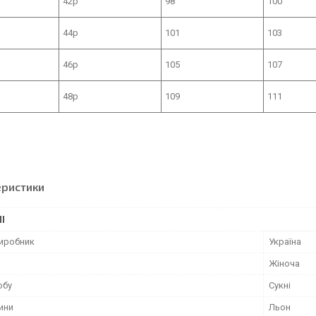
42р
98
100
44р
101
103
46р
105
107
48р
109
111
еристики
І
виробник
Україна
Жіноча
обу
Сукні
ини
Льон