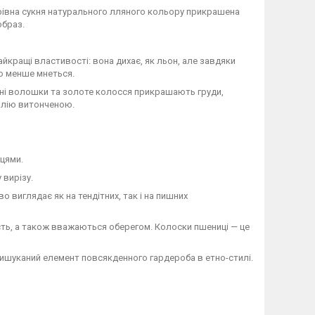
арівна сукня натурального лляного кольору прикрашена
образ.
айкращі властивості: вона дихає, як льон, але завдяки
о менше мнеться.
ині волошки та золоте колосся прикрашають груди,
талію витонченою.
ицями.
 вирізу.
 виглядає як на тендітних, так і на пишних
сть, а також вважаються оберегом. Колоски пшениці — це
вишуканий елемент повсякденного гардероба в етно-стилі.