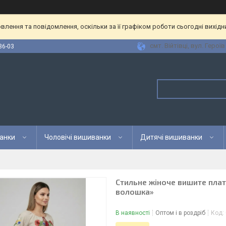
лення та повідомлення, оскільки за її графіком роботи сьогодні вихід
смт. Війтівці, вул. Героїв
36-03
анки
Чоловічі вишиванки
Дитячі вишиванки
Стильне жіноче вишите плат
волошка»
В наявності
Оптом і в роздріб
Код: