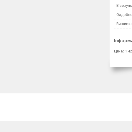
Візерунк
Оздобле
Вишивк
Інформ
Ціна:
1 42