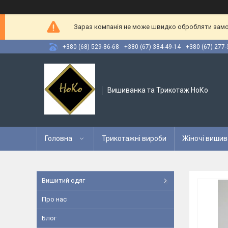
Зараз компанія не може швидко обробляти замов
+380 (68) 529-86-68
+380 (67) 384-49-14
+380 (67) 277-
Вишиванка та Трикотаж НоКо
Головна
Трикотажні вироби
Жіночі вишив
Вишитий одяг
Про нас
Блог