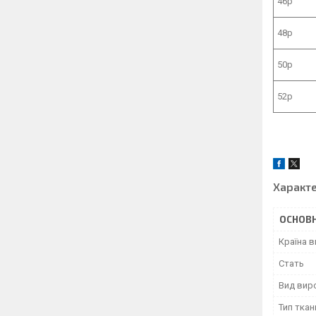
46р
48р
50р
52р
Характ
ОСНОВН
Країна 
Стать
Вид вир
Тип ткан