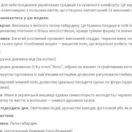
 для себе поєднання українських традицій та сучасного комфорту. Ця ч
композицією з польових квітів, що створює неповторний та жіночний 
закохаєтесь у цю модель:
еріал:
Виконана з якісного льону-габардину. Ця тканина поєднує в собі н
иновому плетінню є більш зносостійкою, краще тримає форму та значн
ивка:
Багатий рослинний орнамент виконаний гладдю. Червоні маки, с
 та низ сукні. Особливий акцент — вишитий пояс, що візуально робить 
:
ручна довжина міді (за коліно).
укави довжиною 3/4 у стилі "бохо", зібрані на манжет із грайливими кит
кругла горловина із зав'язками-китицями дозволяє регулювати глибину
ирокий знімний пояс дозволяє ідеально посадити сукню по фігурі (чудово
мах).
а:
Маки в українській вишивці здавна символізують молодість і чарівні
атку та життя, а волошки — символ душевної краси.
 підходить для:
Святкових подій, урочистих заходів, фотосесій або як 
истики:
нина:
Льон-габардин.
р:
Натуральний бежевий (сіро-бежевий).