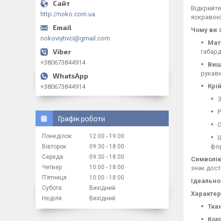
Відкрийте
http://noko.com.ua
яскравою 
Чому ви 
nokoviytivci@gmail.com
Мат
габард
+380673844914
Виш
рукави
Крій
+380673844914
З
Р
Графік роботи
О
Понеділок
12:00
19:00
Ш
фор
Вівторок
09:30
18:00
Середа
09:30
18:00
Символік
Четвер
10:00
18:00
знак дост
Пʼятниця
10:00
18:00
Ідеально
Субота
Вихідний
Характер
Неділя
Вихідний
Тка
Колі