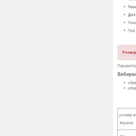
Тех
Дет
Това
При 
Розмір
Параметри
Вибираю
обхв
обхв
розмір 
Україна