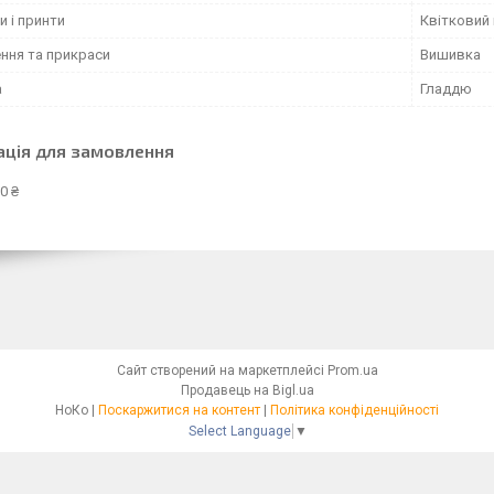
и і принти
Квітковий 
ння та прикраси
Вишивка
а
Гладдю
ація для замовлення
0 ₴
Сайт створений на маркетплейсі
Prom.ua
Продавець на Bigl.ua
НоКо |
Поскаржитися на контент
|
Політика конфіденційності
Select Language
▼