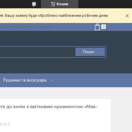
Кошик
ний. Вашу заявку буде оброблено найближчим робочим днем.
 України 10д, Війтівці, Україна
Пошук...
Рушники та аксесуари
тя до колін з квітковим орнаментом «Мак-
01012