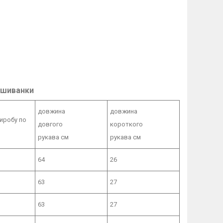
вишиванки
довжина
довжина
иробу по
довгого
короткого
рукава см
рукава см
64
26
63
27
63
27