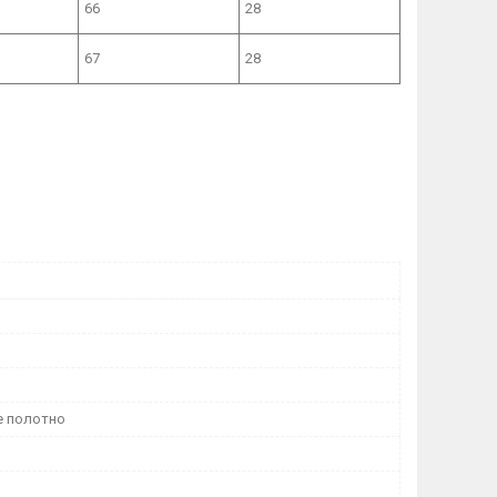
66
28
67
28
 полотно
м