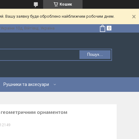
Кошик
ний. Вашу заявку буде оброблено найближчим робочим днем.
 України 10д, Війтівці, Україна
Пошук...
Рушники та аксесуари
м геометричним орнаментом
12149