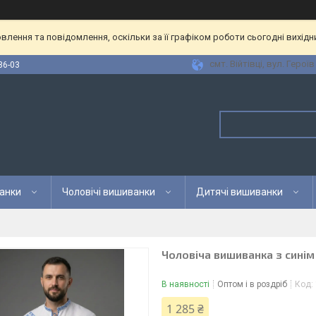
лення та повідомлення, оскільки за її графіком роботи сьогодні вихід
смт. Війтівці, вул. Героїв
36-03
анки
Чоловічі вишиванки
Дитячі вишиванки
Чоловіча вишиванка з сині
В наявності
Оптом і в роздріб
Код:
1 285 ₴