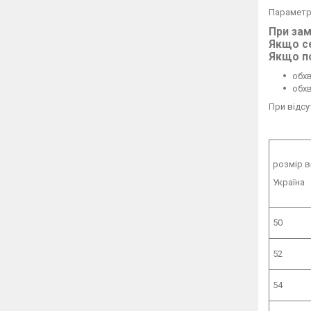
Параметри
При зам
Якщо се
Якщо по
обхв
обхв
При відсу
розмір 
Україна
50
52
54