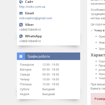
насиченог
http://noko.com.ua
Особливіс
традиційн
китиці-з
nokoviytivci@gmail.com
Ця сорочк
+380673844914
✅
Чому в
Ориг
+380673844914
Унів
Зруч
Характ
Графік роботи
Сор
Понеділок
12:00
19:00
Рука
розм
Вівторок
09:30
18:00
Орна
Середа
09:30
18:00
тка
Четвер
10:00
18:00
При вишив
Пʼятниця
10:00
18:00
Бумага та
Субота
Вихідний
Неділя
Вихідний
Розмір