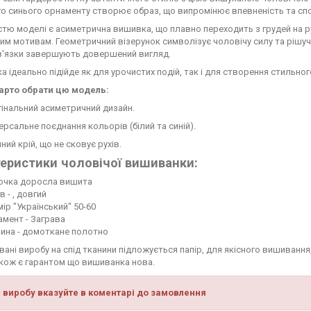
о синього орнаменту створює образ, що випромінює впевненість та спо
тю моделі є асиметрична вишивка, що плавно переходить з грудей на р
им мотивам. Геометричний візерунок символізує чоловічу силу та рішуч
ав'язки завершують довершений вигляд.
а ідеально підійде як для урочистих подій, так і для створення стильно
арто обрати цю модель:
інальний асиметричний дизайн.
ерсальне поєднання кольорів (білий та синій).
ний крій, що не сковує рухів.
еристики чоловічої вишиванки:
очка доросла вишита
в - , довгий
ір "Український" 50-60
мент - Заграва
нина - домоткане полотно
ані виробу на спід тканини підложується папір, для якісного вишивання,
кож є гарантом що вишиванка нова.
 виробу вказуйте в коментарі до замовлення