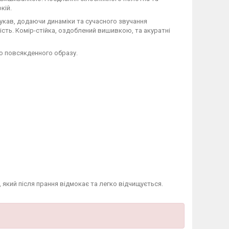
кій.
укав, додаючи динаміки та сучасного звучання
ість. Комір-стійка, оздоблений вишивкою, та акуратні
го повсякденного образу.
 який після прання відмокає та легко відчищується.