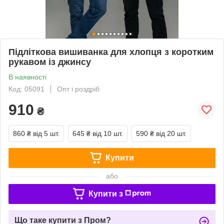
Підліткова вишиванка для хлопця з коротким
рукавом із джинсу
В наявності
Код: 05091
Опт і роздріб
910
₴
860 ₴
від 5 шт.
645 ₴
від 10 шт.
590 ₴
від 20 шт.
Купити
або
Купити з
Що таке купити з Пром?