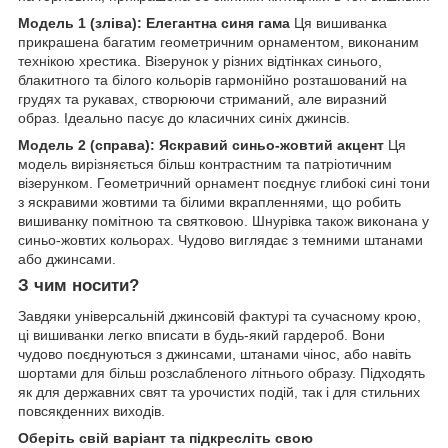
Модель 1 (зліва): Елегантна синя гама
Ця вишиванка
прикрашена багатим геометричним орнаментом, виконаним
технікою хрестика. Візерунок у різних відтінках синього,
блакитного та білого кольорів гармонійно розташований на
грудях та рукавах, створюючи стриманий, але виразний
образ. Ідеально пасує до класичних синіх джинсів.
Модель 2 (справа): Яскравий синьо-жовтий акцент
Ця
модель вирізняється більш контрастним та патріотичним
візерунком. Геометричний орнамент поєднує глибокі сині тони
з яскравими жовтими та білими вкрапленнями, що робить
вишиванку помітною та святковою. Шнурівка також виконана у
синьо-жовтих кольорах. Чудово виглядає з темними штанами
або джинсами.
З чим носити?
Завдяки універсальній джинсовій фактурі та сучасному крою,
ці вишиванки легко вписати в будь-який гардероб. Вони
чудово поєднуються з джинсами, штанами чінос, або навіть
шортами для більш розслабленого літнього образу. Підходять
як для державних свят та урочистих подій, так і для стильних
повсякденних виходів.
Оберіть свій варіант та підкресліть свою