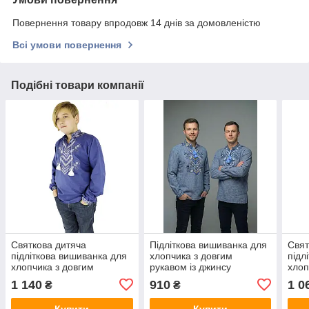
Повернення товару впродовж 14 днів за домовленістю
Всі умови повернення
Подібні товари компанії
Святкова дитяча
Підліткова вишиванка для
Свят
підліткова вишиванка для
хлопчика з довгим
підл
хлопчика з довгим
рукавом із джинсу
хлоп
рукавом із домченого
рука
1 140
910
1 0
₴
₴
полотна
пол
Купити
Купити