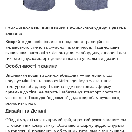
Стильні чоловічі вишиванки з джинс-габардину: Сучасна
класика
Відкрийте для себе ідеальне поєднання традиційного
українського стилю та сучасної практичності. Наші чоловічі
вишиванки, виконані з якісного джинс-габардину, створені для
тих, хто цінує комфорт, довговічність та унікальний дизайн.
Особливості тканини
Вишиванки пошиті з джинс-габардину — матеріалу, що
поєднує міцність та зносостійкість деніму з елегантною
текстурою габардину. Тканина відмінно тримає форму,
приємна до тіла, не парить і забезпечує комфорт протягом
усього дня. Текстура "під джинс" додає виробам сучасного,
кежуал-вигляду.
Дизайн та Деталі
Обидві моделі мають прямий крій, короткий рукав з манжетом
та класичний комір-стійку. Особливого шарму додає шнурівка
на горловині, прикрашена об'ємними китицями в тон вишивки.