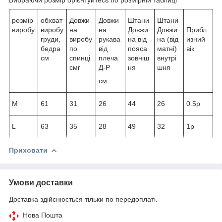
розмір
обхват
Довжи
Довжи
Штани
Штани
виробу
виробу
на
на
Довжи
Довжи
Прибл
груди,
виробу
рукава
на від
на (від
изний
бедра
по
від
пояса
матні)
вік
см
спинці
плеча
зовніш
внутрі
смr
Д-Р
ня
шня
см
M
61
31
26
44
26
0.5р
L
63
35
28
49
32
1р
Приховати
Умови доставки
Доставка здійснюється тільки по передоплаті.
Нова Пошта