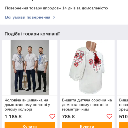
Повернення товару впродовж 14 днів за домовленістю
Всі умови повернення
Подібні товари компанії
Чоловіча вишиванка на
Вишита дитяча сорочка на
Виш
домотканному полотні у
домотканному полотні із
нов
білому кольорі
геометричним
хрещ
орнаментом
зав'
1 185
785
510
₴
₴
Купити
Купити