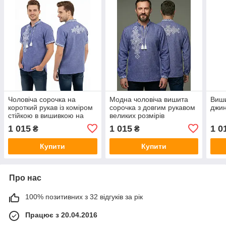
Чоловіча сорочка на
Модна чоловіча вишита
Виши
короткий рукав із коміром
сорочка з довгим рукавом
джин
стійкою в вишивкою на
великих розмірів
спині
1 015
1 015
1 0
₴
₴
Купити
Купити
Про нас
100% позитивних з 32 відгуків за рік
Працює з 20.04.2016