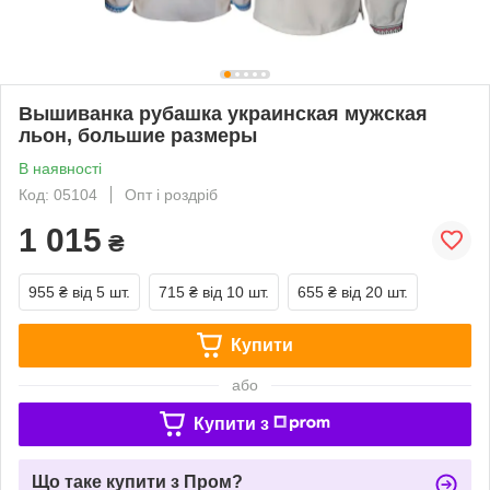
Вышиванка рубашка украинская мужская
льон, большие размеры
В наявності
Код: 05104
Опт і роздріб
1 015
₴
955 ₴
від 5 шт.
715 ₴
від 10 шт.
655 ₴
від 20 шт.
Купити
або
Купити з
Що таке купити з Пром?