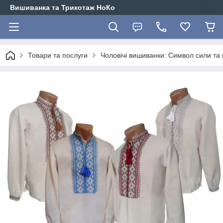
Вишиванка та Трикотаж НоКо
Товари та послуги
Чоловічі вишиванки: Символ сили та г