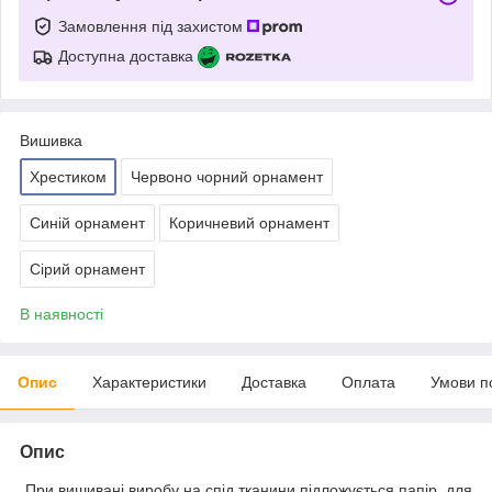
Замовлення під захистом
Доступна доставка
Вишивка
Хрестиком
Червоно чорний орнамент
Синій орнамент
Коричневий орнамент
Сірий орнамент
В наявності
Опис
Характеристики
Доставка
Оплата
Умови п
Опис
При вишивані виробу на спід тканини підложується папір, для