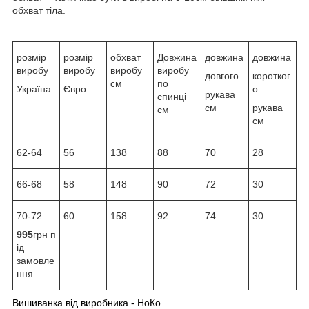
обхват тіла.
розмір
розмір
обхват
Довжина
довжина
довжина
виробу
виробу
виробу
виробу
довгого
коротког
см
по
Україна
Євро
о
рукава
спинці
см
рукава
см
см
62-64
56
138
88
70
28
66-68
58
148
90
72
30
70-72
60
158
92
74
30
995
грн
п
ід
замовле
ння
Вишиванка від виробника - НоКо