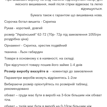
якісного вишивання, який після стірки відмокає та легко
відчищується.
Бумага також є гарантом що вишиванка нова.
Сорочка ботал вишита - Скрипка
Рукав - короткий, довгий
розмір "Український" 62-72 (70р- 72р під замовлення 1055грн
роздрібна ціна)
Орнамент -
Скрипка,
хрестик подвійний
тканина - Льон габардин
Товари в основному є в наявності, на складі.
При відсутності товару пошив його займе 1-4 днів
Розмір виробу вказуйте в
- коментарі до замовлення
Параметри виробів можуть відрізнятись 1-2см
Вибираючи розмір орієнтуйтесь по розмірній таблиці,
рекомендовано
обхват – груди має бути в виробі на 3-6см більшим ніж обхват
тіла.
обхват – талія має бути в виробі на 0-10см більшим ніж