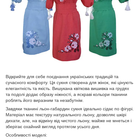
Відкрийте для себе поєднання українських традицій та
сучасного комфорту. Ця сукня створена для жінок, які цінують
елегантність та якість. Вишукана квіткова вишивка на грудях
та подолі додає образу ніжності, а яскраві кольори тканини
роблять його виразним та незабутнім.
Завдяки тканині льон-габардин сукня ідеально сідає по фігурі.
Матеріал має текстуру натурального льону, дозволяє шкірі
дихати, але, на відміну від чистого льону, майже не мнеться і
зберігає охайний вигляд протягом усього дня.
Особливості моделі: