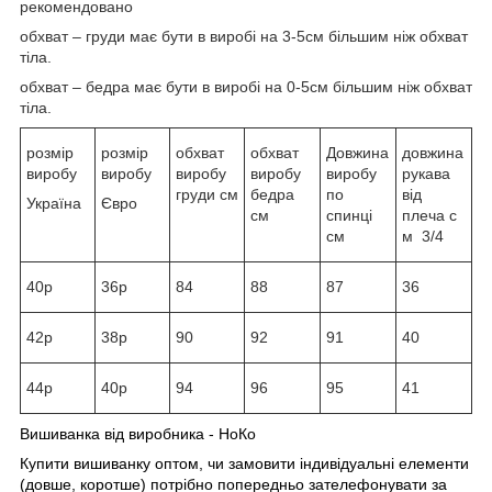
рекомендовано
обхват – груди має бути в виробі на 3-5см більшим ніж обхват
тіла.
обхват – бедра має бути в виробі на 0-5см більшим ніж обхват
тіла.
розмір
розмір
обхват
обхват
Довжина
довжина
виробу
виробу
виробу
виробу
виробу
рукава
груди см
бедра
по
від
Україна
Євро
см
спинці
плеча с
см
м 3/4
40р
36р
84
88
87
36
42р
38р
90
92
91
40
44р
40р
94
96
95
41
Вишиванка від виробника - НоКо
Купити вишиванку оптом, чи замовити індивідуальні елементи
(довше, коротше) потрібно попередньо зателефонувати за