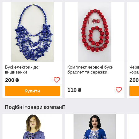
Бусі електрик до
Комплект червоні буси
Черв
вишиванки
браслет та сережки
кора
200
200
₴
110
₴
Купити
Подібні товари компанії