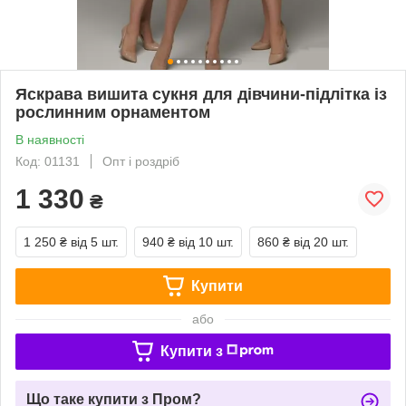
Яскрава вишита сукня для дівчини-підлітка із
рослинним орнаментом
В наявності
Код: 01131
Опт і роздріб
1 330
₴
1 250 ₴
від 5 шт.
940 ₴
від 10 шт.
860 ₴
від 20 шт.
Купити
або
Купити з
Що таке купити з Пром?