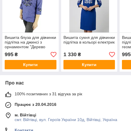
Вишита блуза для дівчинки
Вишита сукня для дівчинки
Виши
підлітка на джинсі з
підлітка в кольорі електрик
підл
орнаментом "Дерево
гео
життя"
орн
995
1 330
995
₴
₴
Купити
Купити
Про нас
100% позитивних з 31 відгука за рік
Працює з 20.04.2016
м. Війтівці
смт. Війтівці, вул. Героїв України 10д, Війтівці, Україна
Контакти