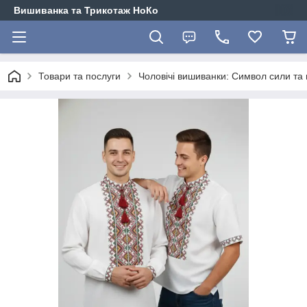
Вишиванка та Трикотаж НоКо
Товари та послуги
Чоловічі вишиванки: Символ сили та г