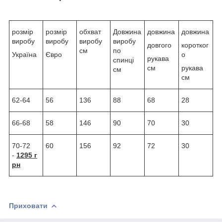
розмір
розмір
обхват
Довжина
довжина
довжина
виробу
виробу
виробу
виробу
довгого
коротког
см
по
Україна
Євро
о
рукава
спинці
см
рукава
см
см
62-64
56
136
88
68
28
66-68
58
146
90
70
30
70-72
60
156
92
72
30
-
1295 г
рн
Приховати