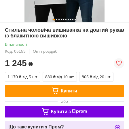
Стильна чоловіча вишиванка на довгий рукав
із блакитною вишивкою
В наявності
Код: 05153
Опт і роздріб
1 245
₴
1 170 ₴
від 5 шт.
880 ₴
від 10 шт.
805 ₴
від 20 шт.
Купити
або
Купити з
Що таке купити з Пром?