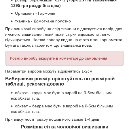
розмір "Український" 62-72
(70р-72р під замовлення
1295 грн роздрібна ціна)
Орнамент - Гармонія
тканина - Домоткане полотно
При вишивані виробу на спід тканини підложується папір, для
якісного вишивання, який після стірки відмокає та легко
відчищується. Частки паперу видно на фото в зоні орнамента.
Бумага також є гарантом що вишиванка нова.
Розмір виробу вказуйте в коментарі до замовлення
Параметри виробів можуть відрізнятись 1-2см
Вибираючи розмір орієнтуйтесь по розмірній
таблиці, рекомендовано
обхват – груди має бути в виробі на 3-5см більшим
ніж обхват тіла.
обхват – бедра має бути в виробі на 0-5см більшим
ніж обхват тіла.
При відсутності товару пошив його займе 1-4 днів
Розмірна сітка чоловічої вишиванки