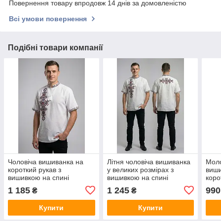
Повернення товару впродовж 14 днів за домовленістю
Всі умови повернення
Подібні товари компанії
Чоловіча вишиванка на
Літня чоловіча вишиванка
Моло
короткий рукав з
у великих розмірах з
виши
вишивкою на спині
вишивкою на спині
коро
"Фламінго"
виши
1 185
1 245
990
₴
₴
Купити
Купити