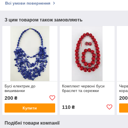
Всі умови повернення
З цим товаром також замовляють
Бусі електрик до
Комплект червоні буси
Черв
вишиванки
браслет та сережки
кора
200
200
₴
110
₴
Купити
Подібні товари компанії