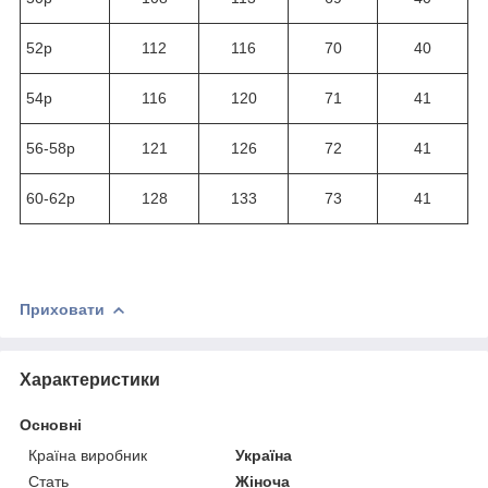
52р
112
116
70
40
54р
116
120
71
41
56-58р
121
126
72
41
60-62р
128
133
73
41
Приховати
Характеристики
Основні
Країна виробник
Україна
Стать
Жіноча