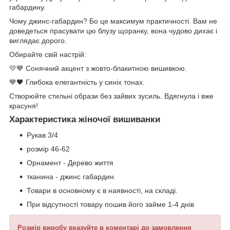
габардину.
Чому джинс-габардин? Бо це максимум практичності. Вам не
доведеться прасувати цю блузу щоранку, вона чудово дихає і
виглядає дорого.
Обирайте свій настрій:
💛💙 Сонячний акцент з жовто-блакитною вишивкою.
💙🖤 Глибока елегантність у синіх тонах.
Створюйте стильні образи без зайвих зусиль. Вдягнула і вже
красуня!
Характеристика жіночої вишиванки
Рукав 3/4
розмір 46-62
Орнамент - Дерево життя
тканина - джинс габардин
Товари в основному є в наявності, на складі.
При відсутності товару пошив його займе 1-4 днів
Розмір виробу вказуйте в коментарі до замовлення