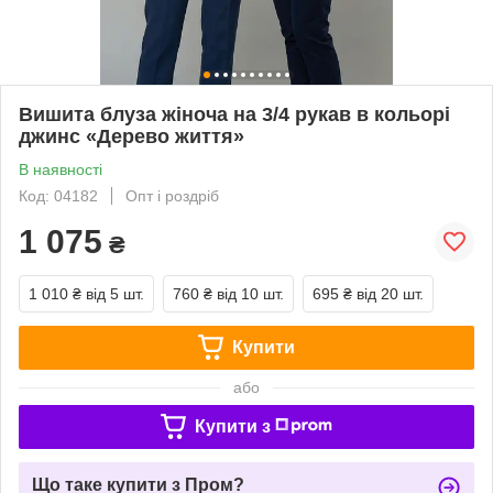
Вишита блуза жіноча на 3/4 рукав в кольорі
джинс «Дерево життя»
В наявності
Код: 04182
Опт і роздріб
1 075
₴
1 010 ₴
від 5 шт.
760 ₴
від 10 шт.
695 ₴
від 20 шт.
Купити
або
Купити з
Що таке купити з Пром?