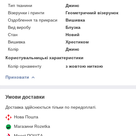
Тип тканини
Джинс
Візерунки і принти
Геометричний візерунок
Оздоблення та прикраси
Вишивка
Вид виробу
Блузка
Стан
Новий
Вишивка
Хрестиком
Колір
Джинс
Користувальницькі характеристики
Колір орнаменту
з жовтою ниткою
Приховати
Умови доставки
Доставка здійснюється тільки по передоплаті.
Нова Пошта
Магазини Rozetka
Meest ПОШТА