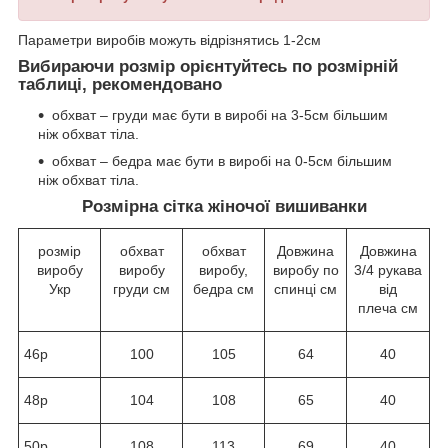
Параметри виробів можуть відрізнятись 1-2см
Вибираючи розмір орієнтуйтесь по розмірній
таблиці, рекомендовано
обхват – груди має бути в виробі на 3-5см більшим
ніж обхват тіла.
обхват – бедра має бути в виробі на 0-5см більшим
ніж обхват тіла.
Розмірна сітка жіночої вишиванки
розмір
обхват
обхват
Довжина
Довжина
виробу
виробу
виробу,
виробу по
3/4 рукава
Укр
груди см
бедра см
спинці см
від
плеча см
46р
100
105
64
40
48р
104
108
65
40
50р
108
113
69
40