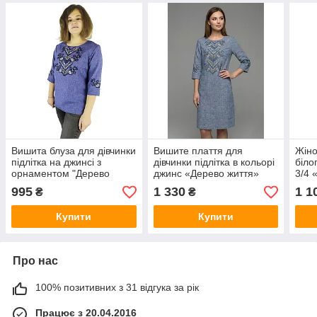
Вишита блуза для дівчинки
Вишите плаття для
Жіно
підлітка на джинсі з
дівчинки підлітка в кольорі
біло
орнаментом "Дерево
джинс «Дерево життя»
3/4 
життя"
995
1 330
1 1
₴
₴
Купити
Купити
Про нас
100% позитивних з 31 відгука за рік
Працює з 20.04.2016