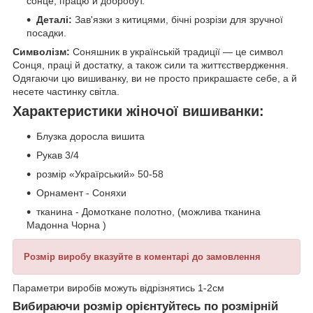
сонце, працю й добробут.
Деталі:
Зав'язки з китицями, бічні розрізи для зручної
посадки.
Символізм:
Соняшник в українській традиції — це символ
Сонця, праці й достатку, а також сили та життєствердження.
Одягаючи цю вишиванку, ви не просто прикрашаєте себе, а й
несете частинку світла.
Характеристики жіночої вишиванки:
Блузка доросла вишита
Рукав 3/4
розмір «Україрський» 50-58
Орнамент - Соняхи
тканина - Домоткане полотно, (можлива тканина
Мадонна Чорна )
Розмір виробу вказуйте в коментарі до замовлення
Параметри виробів можуть відрізнятись 1-2см
Вибираючи розмір орієнтуйтесь по розмірній