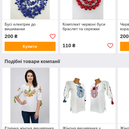
Бусі електрик до
Комплект червоні буси
Черв
вишиванки
браслет та сережки
кора
200
200
₴
110
₴
Купити
Подібні товари компанії
Етнічна жіноча вишиванка
Жіноча вишиванка у
Жіно