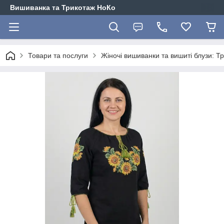
Вишиванка та Трикотаж НоКо
Товари та послуги
Жіночі вишиванки та вишиті блузи: Т