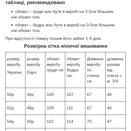
таблиці, рекомендовано
обхват – груди має бути в виробі на 3-5см більшим
ніж обхват тіла.
обхват – бедра має бути в виробі на 0-5см більшим
ніж обхват тіла.
При відсутності товару пошив його займе 1-4 днів
Розмірна сітка жіночої вишиванки
розмір
розмір
обхват
обхват
Довжина
довжина
виробу
виробу
виробу
виробу
виробу
рукава
груди см
бедра
по
від
Україна
Євро
см
спинці
плеча с
см
м 3/4
50р
46р
105
107
67
46
52р
48р
109
111
67
46
54р
50р
112
114
70
47