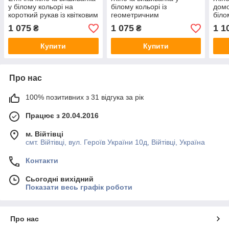
у білому кольорі на
білому кольорі із
домо
короткий рукав із квітковим
геометричним
біло
орнаментом
орнаментом «Святкова»
розм
1 075
1 075
1 1
₴
₴
Купити
Купити
Про нас
100% позитивних з 31 відгука за рік
Працює з 20.04.2016
м. Війтівці
смт. Війтівці, вул. Героїв України 10д, Війтівці, Україна
Контакти
Сьогодні вихідний
Показати весь графік роботи
Про нас