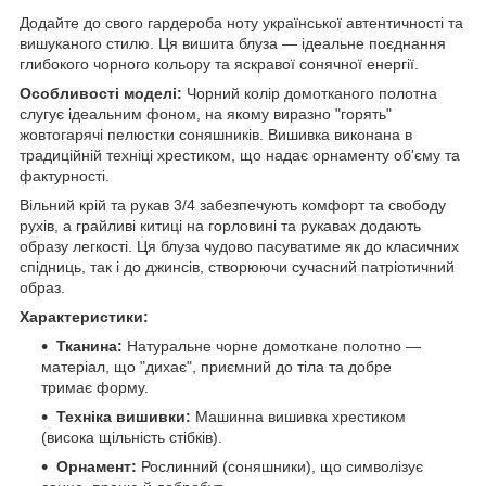
Додайте до свого гардероба ноту української автентичності та
вишуканого стилю. Ця вишита блуза — ідеальне поєднання
глибокого чорного кольору та яскравої сонячної енергії.
Особливості моделі:
Чорний колір домотканого полотна
слугує ідеальним фоном, на якому виразно "горять"
жовтогарячі пелюстки соняшників. Вишивка виконана в
традиційній техніці хрестиком, що надає орнаменту об'єму та
фактурності.
Вільний крій та рукав 3/4 забезпечують комфорт та свободу
рухів, а грайливі китиці на горловині та рукавах додають
образу легкості. Ця блуза чудово пасуватиме як до класичних
спідниць, так і до джинсів, створюючи сучасний патріотичний
образ.
Характеристики:
Тканина:
Натуральне чорне домоткане полотно —
матеріал, що "дихає", приємний до тіла та добре
тримає форму.
Техніка вишивки:
Машинна вишивка хрестиком
(висока щільність стібків).
Орнамент:
Рослинний (соняшники), що символізує