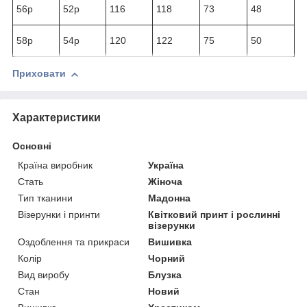
56р
52р
116
118
73
48
58р
54р
120
122
75
50
Приховати
Характеристики
Основні
Країна виробник
Україна
Стать
Жіноча
Тип тканини
Мадонна
Візерунки і принти
Квітковий принт і рослинні
візерунки
Оздоблення та прикраси
Вишивка
Колір
Чорний
Вид виробу
Блузка
Стан
Новий